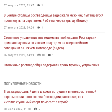
07 августа 2026, 11:47
1
В центре столицы росгвардейцы задержали мужчину, пытавшегося
проникнуть на охраняемый объект через крышу (Видео)
07 августа 2026, 09:26
1
Столичное управление вневедомственной охраны Росгвардии
признано лучшим по итогам полугодия на всероссийском
совещании в Нижнем Новгороде (видео)
06 августа 2026, 14:59
10
1
Столичные росгвардейцы задержали троих мужчин, устроивших
пьяный дебош в баре (видео)
06 августа 2026, 11:20
1
ПОПУЛЯРНЫЕ НОВОСТИ
Охрану общественного порядка и безопасность на футбольном
В международный день шахмат сотрудник вневедомственной
матче в Москве обеспечила Росгвардия (видео)
охраны столичного главка Росгвардии рассказал, как
06 августа 2026, 08:30
1
интеллектуальный спорт помогает в службе
Столичные росгвардейцы задержали мужчину, устроившего дебош
20 июля 2026, 11:30
5