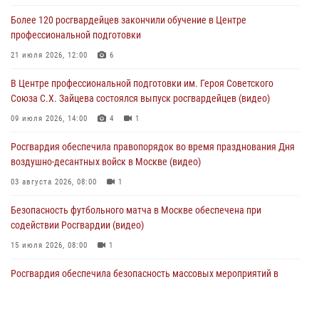
в букмекерской конторе (Видео)
Более 120 росгвардейцев закончили обучение в Центре
05 августа 2026, 12:39
1
профессиональной подготовки
Московские росгвардейцы обеспечили безопасность проведения
21 июля 2026, 12:00
6
футбольного матча Кубка России (Видео)
В Центре профессиональной подготовки им. Героя Советского
05 августа 2026, 12:35
1
Союза С.Х. Зайцева состоялся выпуск росгвардейцев (видео)
Делегация МВД Республики Беларусь ознакомилась с передовыми
09 июля 2026, 14:00
4
1
методами работы Росгвардии в Москве (видео)
Росгвардия обеспечила правопорядок во время празднования Дня
04 августа 2026, 18:16
5
1
воздушно-десантных войск в Москве (видео)
03 августа 2026, 08:00
1
Безопасность футбольного матча в Москве обеспечена при
содействии Росгвардии (видео)
15 июля 2026, 08:00
1
Росгвардия обеспечила безопасность массовых мероприятий в
Москве (видео)
27 июля 2026, 08:00
1