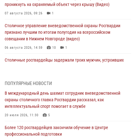
проникнуть на охраняемый объект через крышу (Видео)
07 августа 2026, 09:26
1
Столичное управление вневедомственной охраны Росгвардии
признано лучшим по итогам полугодия на всероссийском
совещании в Нижнем Новгороде (видео)
06 августа 2026, 14:59
10
1
Столичные росгвардейцы задержали троих мужчин, устроивших
пьяный дебош в баре (видео)
06 августа 2026, 11:20
1
ПОПУЛЯРНЫЕ НОВОСТИ
Охрану общественного порядка и безопасность на футбольном
В международный день шахмат сотрудник вневедомственной
матче в Москве обеспечила Росгвардия (видео)
охраны столичного главка Росгвардии рассказал, как
06 августа 2026, 08:30
1
интеллектуальный спорт помогает в службе
Столичные росгвардейцы задержали мужчину, устроившего дебош
20 июля 2026, 11:30
5
в букмекерской конторе (Видео)
Более 120 росгвардейцев закончили обучение в Центре
05 августа 2026, 12:39
1
профессиональной подготовки