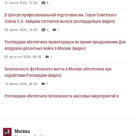
Московские росгвардейцы обеспечили безопасность проведения
21 июля 2026, 12:00
6
футбольного матча Кубка России (Видео)
В Центре профессиональной подготовки им. Героя Советского
05 августа 2026, 12:35
1
Союза С.Х. Зайцева состоялся выпуск росгвардейцев (видео)
Делегация МВД Республики Беларусь ознакомилась с передовыми
09 июля 2026, 14:00
4
1
методами работы Росгвардии в Москве (видео)
Росгвардия обеспечила правопорядок во время празднования Дня
04 августа 2026, 18:16
5
1
воздушно-десантных войск в Москве (видео)
03 августа 2026, 08:00
1
Безопасность футбольного матча в Москве обеспечена при
содействии Росгвардии (видео)
15 июля 2026, 08:00
1
Росгвардия обеспечила безопасность массовых мероприятий в
Москве (видео)
27 июля 2026, 08:00
1
В спецподразделении столичного главка Росгвардии завершился
чемпионат по самбо (виео)
Москва