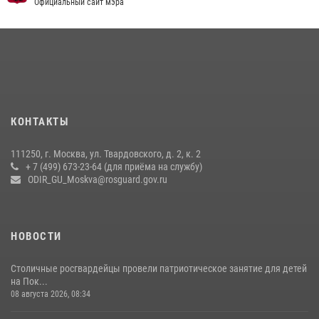
Официальный сайт мэра
15 июля 2026, 14:00
8
1
Центр профессиональной подготовки сотрудников
вневедомственной охраны столичного главка Росгвардии отмечает
своё 32-летие (видео)
18 июля 2026, 08:00
8
1
Охрану общественного порядка и безопасность на футбольном
КОНТАКТЫ
матче в Москве обеспечила Росгвардия (видео)
06 августа 2026, 08:30
1
111250, г. Москва, ул. Твардовского, д. 2, к. 2
+ 7 (499) 673-23-64 (для приёма на службу)
Росгвардецы проверили места массового пребывания молодежи в
ODIR_GU_Moskva@rosguard.gov.ru
районе Китай-города (видео)
30 июля 2026, 14:00
1
НОВОСТИ
Столичные росгвардейцы провели патриотическое занятие для детей
на Пок...
08 августа 2026, 08:34