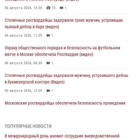
06 августа 2026, 14:59
10
1
Столичные росгвардейцы задержали троих мужчин, устроивших
пьяный дебош в баре (видео)
06 августа 2026, 11:20
1
Охрану общественного порядка и безопасность на футбольном
матче в Москве обеспечила Росгвардия (видео)
06 августа 2026, 08:30
1
Столичные росгвардейцы задержали мужчину, устроившего дебош
в букмекерской конторе (Видео)
05 августа 2026, 12:39
1
Московские росгвардейцы обеспечили безопасность проведения
футбольного матча Кубка России (Видео)
05 августа 2026, 12:35
1
ПОПУЛЯРНЫЕ НОВОСТИ
Делегация МВД Республики Беларусь ознакомилась с передовыми
В международный день шахмат сотрудник вневедомственной
методами работы Росгвардии в Москве (видео)