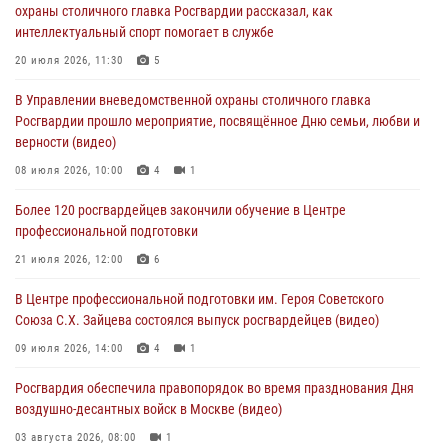
охраны столичного главка Росгвардии рассказал, как
04 августа 2026, 18:16
5
1
интеллектуальный спорт помогает в службе
В столичном главке Росгвардии завершился чемпионат по самбо и
20 июля 2026, 11:30
5
боевому самбо. (видео)
В Управлении вневедомственной охраны столичного главка
04 августа 2026, 14:00
7
1
Росгвардии прошло мероприятие, посвящённое Дню семьи, любви и
верности (видео)
Офицер Росгвардии стал гостем прямого эфира на «Радио Москвы»
и рассказал о работе дежурных частей
08 июля 2026, 10:00
4
1
04 августа 2026, 12:28
Более 120 росгвардейцев закончили обучение в Центре
профессиональной подготовки
В Москве росгвардейцы задержали подозреваемого в нападении
на охранника торгового центра (видео)
21 июля 2026, 12:00
6
04 августа 2026, 08:26
1
В Центре профессиональной подготовки им. Героя Советского
Союза С.Х. Зайцева состоялся выпуск росгвардейцев (видео)
09 июля 2026, 14:00
4
1
Росгвардия обеспечила правопорядок во время празднования Дня
воздушно-десантных войск в Москве (видео)
03 августа 2026, 08:00
1