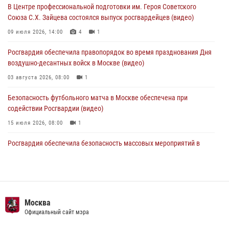
В Центре профессиональной подготовки им. Героя Советского
05 августа 2026, 12:35
1
Союза С.Х. Зайцева состоялся выпуск росгвардейцев (видео)
Делегация МВД Республики Беларусь ознакомилась с передовыми
09 июля 2026, 14:00
4
1
методами работы Росгвардии в Москве (видео)
Росгвардия обеспечила правопорядок во время празднования Дня
04 августа 2026, 18:16
5
1
воздушно-десантных войск в Москве (видео)
03 августа 2026, 08:00
1
Безопасность футбольного матча в Москве обеспечена при
содействии Росгвардии (видео)
15 июля 2026, 08:00
1
Росгвардия обеспечила безопасность массовых мероприятий в
Москве (видео)
27 июля 2026, 08:00
1
В спецподразделении столичного главка Росгвардии завершился
чемпионат по самбо (виео)
Москва
Официальный сайт мэра
15 июля 2026, 14:00
8
1