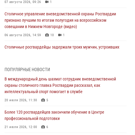
07 августа 2026, 09:26
1
Столичное управление вневедомственной охраны Росгвардии
признано лучшим по итогам полугодия на всероссийском
совещании в Нижнем Новгороде (видео)
06 августа 2026, 14:59
10
1
Столичные росгвардейцы задержали троих мужчин, устроивших
пьяный дебош в баре (видео)
06 августа 2026, 11:20
1
ПОПУЛЯРНЫЕ НОВОСТИ
Охрану общественного порядка и безопасность на футбольном
В международный день шахмат сотрудник вневедомственной
матче в Москве обеспечила Росгвардия (видео)
охраны столичного главка Росгвардии рассказал, как
06 августа 2026, 08:30
1
интеллектуальный спорт помогает в службе
Столичные росгвардейцы задержали мужчину, устроившего дебош
20 июля 2026, 11:30
5
в букмекерской конторе (Видео)
Более 120 росгвардейцев закончили обучение в Центре
05 августа 2026, 12:39
1
профессиональной подготовки
Московские росгвардейцы обеспечили безопасность проведения
21 июля 2026, 12:00
6
футбольного матча Кубка России (Видео)