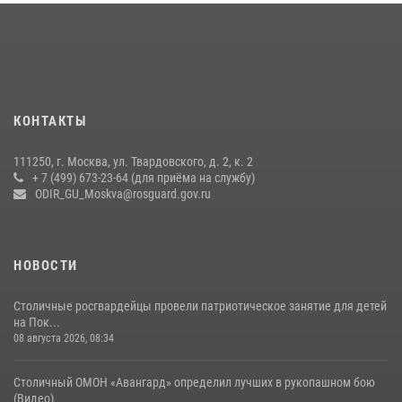
Центр профессиональной подготовки сотрудников
вневедомственной охраны столичного главка Росгвардии отмечает
своё 32-летие (видео)
18 июля 2026, 08:00
8
1
Росгвардецы проверили места массового пребывания молодежи в
КОНТАКТЫ
районе Китай-города (видео)
30 июля 2026, 14:00
1
111250, г. Москва, ул. Твардовского, д. 2, к. 2
+ 7 (499) 673-23-64 (для приёма на службу)
Охрану общественного порядка и безопасность на футбольном
ODIR_GU_Moskva@rosguard.gov.ru
матче в Москве обеспечила Росгвардия (видео)
06 августа 2026, 08:30
1
НОВОСТИ
Столичные росгвардейцы провели патриотическое занятие для детей
на Пок...
08 августа 2026, 08:34
Столичный ОМОН «Авангард» определил лучших в рукопашном бою
(Видео)