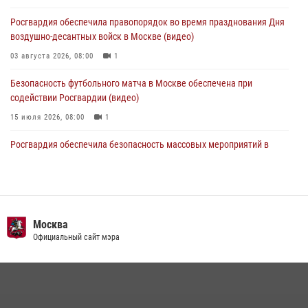
методами работы Росгвардии в Москве (видео)
Росгвардия обеспечила правопорядок во время празднования Дня
04 августа 2026, 18:16
5
1
воздушно-десантных войск в Москве (видео)
03 августа 2026, 08:00
1
Безопасность футбольного матча в Москве обеспечена при
содействии Росгвардии (видео)
15 июля 2026, 08:00
1
Росгвардия обеспечила безопасность массовых мероприятий в
Москве (видео)
27 июля 2026, 08:00
1
В спецподразделении столичного главка Росгвардии завершился
чемпионат по самбо (виео)
Москва
Официальный сайт мэра
15 июля 2026, 14:00
8
1
Центр профессиональной подготовки сотрудников
вневедомственной охраны столичного главка Росгвардии отмечает
своё 32-летие (видео)