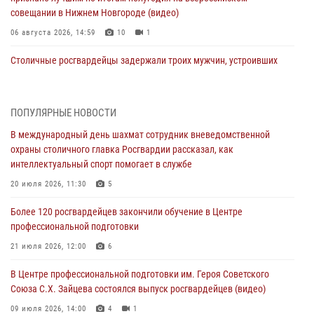
совещании в Нижнем Новгороде (видео)
06 августа 2026, 14:59
10
1
Столичные росгвардейцы задержали троих мужчин, устроивших
пьяный дебош в баре (видео)
06 августа 2026, 11:20
1
ПОПУЛЯРНЫЕ НОВОСТИ
Охрану общественного порядка и безопасность на футбольном
В международный день шахмат сотрудник вневедомственной
матче в Москве обеспечила Росгвардия (видео)
охраны столичного главка Росгвардии рассказал, как
06 августа 2026, 08:30
1
интеллектуальный спорт помогает в службе
Столичные росгвардейцы задержали мужчину, устроившего дебош
20 июля 2026, 11:30
5
в букмекерской конторе (Видео)
Более 120 росгвардейцев закончили обучение в Центре
05 августа 2026, 12:39
1
профессиональной подготовки
Московские росгвардейцы обеспечили безопасность проведения
21 июля 2026, 12:00
6
футбольного матча Кубка России (Видео)
В Центре профессиональной подготовки им. Героя Советского
05 августа 2026, 12:35
1
Союза С.Х. Зайцева состоялся выпуск росгвардейцев (видео)
Делегация МВД Республики Беларусь ознакомилась с передовыми
09 июля 2026, 14:00
4
1