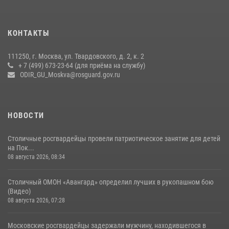
18 июля 2026, 08:00
8
1
Охрану общественного порядка и безопасность на футбольном
КОНТАКТЫ
матче в Москве обеспечила Росгвардия (видео)
06 августа 2026, 08:30
1
111250, г. Москва, ул. Твардовского, д. 2, к. 2
+ 7 (499) 673-23-64 (для приёма на службу)
Росгвардецы проверили места массового пребывания молодежи в
ODIR_GU_Moskva@rosguard.gov.ru
районе Китай-города (видео)
30 июля 2026, 14:00
1
НОВОСТИ
Столичные росгвардейцы провели патриотическое занятие для детей
на Пок...
08 августа 2026, 08:34
Столичный ОМОН «Авангард» определил лучших в рукопашном бою
(Видео)
08 августа 2026, 07:28
Московские росгвардейцы задержали мужчину, находившегося в