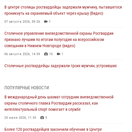
В центре столицы росгвардейцы задержали мужчину, пытавшегося
проникнуть на охраняемый объект через крышу (Видео)
07 августа 2026, 09:26
1
Столичное управление вневедомственной охраны Росгвардии
признано лучшим по итогам полугодия на всероссийском
совещании в Нижнем Новгороде (видео)
06 августа 2026, 14:59
10
1
Столичные росгвардейцы задержали троих мужчин, устроивших
пьяный дебош в баре (видео)
06 августа 2026, 11:20
1
ПОПУЛЯРНЫЕ НОВОСТИ
Охрану общественного порядка и безопасность на футбольном
В международный день шахмат сотрудник вневедомственной
матче в Москве обеспечила Росгвардия (видео)
охраны столичного главка Росгвардии рассказал, как
06 августа 2026, 08:30
1
интеллектуальный спорт помогает в службе
Столичные росгвардейцы задержали мужчину, устроившего дебош
20 июля 2026, 11:30
5
в букмекерской конторе (Видео)
Более 120 росгвардейцев закончили обучение в Центре