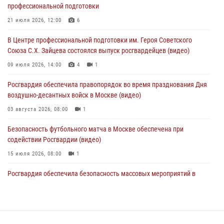
05 августа 2026, 12:39
1
профессиональной подготовки
Московские росгвардейцы обеспечили безопасность проведения
21 июля 2026, 12:00
6
футбольного матча Кубка России (Видео)
В Центре профессиональной подготовки им. Героя Советского
05 августа 2026, 12:35
1
Союза С.Х. Зайцева состоялся выпуск росгвардейцев (видео)
Делегация МВД Республики Беларусь ознакомилась с передовыми
09 июля 2026, 14:00
4
1
методами работы Росгвардии в Москве (видео)
Росгвардия обеспечила правопорядок во время празднования Дня
04 августа 2026, 18:16
5
1
воздушно-десантных войск в Москве (видео)
03 августа 2026, 08:00
1
Безопасность футбольного матча в Москве обеспечена при
содействии Росгвардии (видео)
15 июля 2026, 08:00
1
Росгвардия обеспечила безопасность массовых мероприятий в
Москве (видео)
27 июля 2026, 08:00
1
В спецподразделении столичного главка Росгвардии завершился