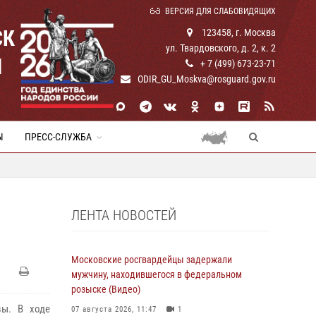
ВЕРСИЯ ДЛЯ СЛАБОВИДЯЩИХ
СК
123458, г. Москва
ул. Твардовского, д. 2, к. 2
И
+ 7 (499) 673-23-71
ODIR_GU_Moskva@rosguard.gov.ru
Ы
ПРЕСС-СЛУЖБА
ЛЕНТА НОВОСТЕЙ
Московские росгвардейцы задержали
мужчину, находившегося в федеральном
розыске (Видео)
вы. В ходе
07 августа 2026, 11:47
1