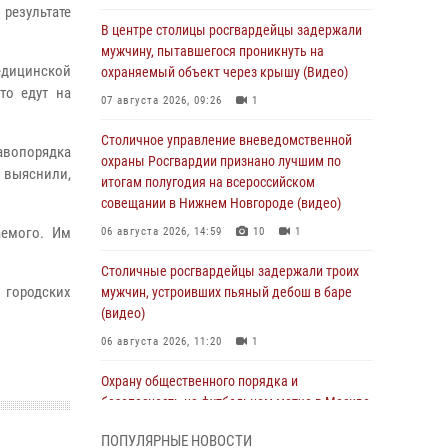
результате
В центре столицы росгвардейцы задержали
мужчину, пытавшегося проникнуть на
едицинской
охраняемый объект через крышу (Видео)
то едут на
07 августа 2026, 09:26
1
Столичное управление вневедомственной
авопорядка
охраны Росгвардии признано лучшим по
 выяснили,
итогам полугодия на всероссийском
совещании в Нижнем Новгороде (видео)
аемого. Им
06 августа 2026, 14:59
10
1
Столичные росгвардейцы задержали троих
 городских
мужчин, устроивших пьяный дебош в баре
(видео)
06 августа 2026, 11:20
1
Охрану общественного порядка и
безопасность на футбольном матче в Москве
обеспечила Росгвардия (видео)
ПОПУЛЯРНЫЕ НОВОСТИ