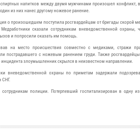
 спиртных напитков между двумя мужчинами произошел конфликт, в 
 один из них нанес другому ножевое ранение.
ия о произошедшем поступила росгвардейцам от бригады скорой м
Медработники сказали сотрудникам вневедомственной охраны, ч
ызов и попросили оказать им помощь.
овав на место происшествия совместно с медиками, стражи пр
ли пострадавшего с ножевым ранением груди. Также росгвардейцы
е инцидента злоумышленник скрылся в неизвестном направлении.
ники вневедомственной охраны по приметам задержали подозрев
 СНГ.
 сотрудникам полиции. Потерпевший госпитализирован в одну из