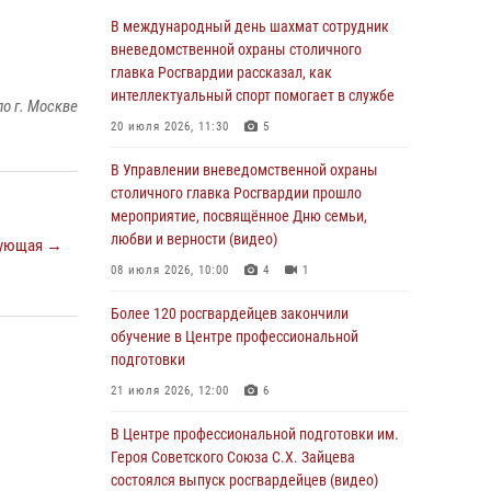
06 августа 2026, 08:30
1
В международный день шахмат сотрудник
Столичные росгвардейцы задержали
вневедомственной охраны столичного
мужчину, устроившего дебош в букмекерской
главка Росгвардии рассказал, как
конторе (Видео)
интеллектуальный спорт помогает в службе
о г. Москве
05 августа 2026, 12:39
1
20 июля 2026, 11:30
5
Московские росгвардейцы обеспечили
В Управлении вневедомственной охраны
безопасность проведения футбольного матча
столичного главка Росгвардии прошло
Кубка России (Видео)
мероприятие, посвящённое Дню семьи,
любви и верности (видео)
ующая →
05 августа 2026, 12:35
1
08 июля 2026, 10:00
4
1
Делегация МВД Республики Беларусь
ознакомилась с передовыми методами
Более 120 росгвардейцев закончили
работы Росгвардии в Москве (видео)
обучение в Центре профессиональной
подготовки
04 августа 2026, 18:16
5
1
21 июля 2026, 12:00
6
В столичном главке Росгвардии завершился
чемпионат по самбо и боевому самбо.
В Центре профессиональной подготовки им.
(видео)
Героя Советского Союза С.Х. Зайцева
состоялся выпуск росгвардейцев (видео)
04 августа 2026, 14:00
7
1