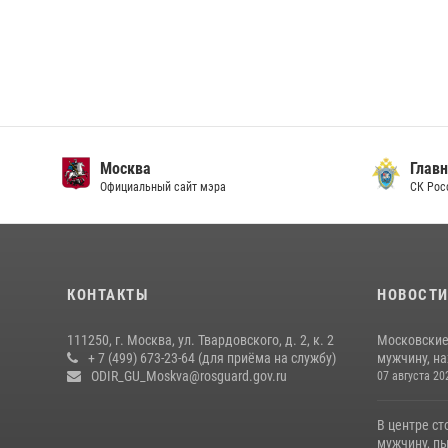
Москва
Главн
Официальный сайт мэра
СК Рос
КОНТАКТЫ
НОВОСТ
111250, г. Москва, ул. Твардовского, д. 2, к. 2
Московские
+ 7 (499) 673-23-64 (для приёма на службу)
мужчину, н
ODIR_GU_Moskva@rosguard.gov.ru
07 августа 20
В центре с
мужчину, пы