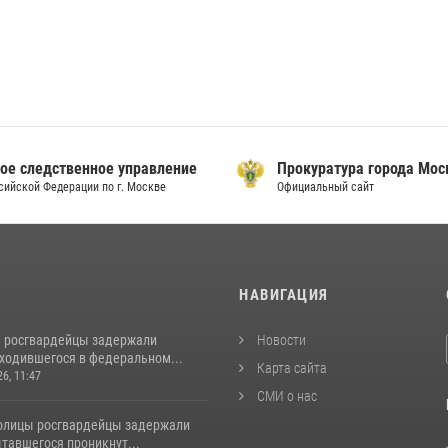
ое следственное управление
Прокуратура города Мо
сийской Федерации по г. Москве
Официальный сайт
И
НАВИГАЦИЯ
 росгвардейцы задержали
Новости
аходившегося в федеральном...
Карта сайта
26, 11:47
СМИ о нас
толицы росгвардейцы задержали
тавшегося проникнут...