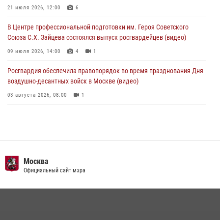
работы подразделений за прошедший месяц
21 июля 2026, 12:00
6
03 августа 2026, 13:00
В Центре профессиональной подготовки им. Героя Советского
Союза С.Х. Зайцева состоялся выпуск росгвардейцев (видео)
09 июля 2026, 14:00
4
1
Росгвардия обеспечила правопорядок во время празднования Дня
воздушно-десантных войск в Москве (видео)
03 августа 2026, 08:00
1
Пазл счастливой жизни: история любви и службы сотрудников
вневедомственной охраны Росгвардии
08 июля 2026, 14:30
2
Безопасность футбольного матча в Москве обеспечена при
Москва
содействии Росгвардии (видео)
Официальный сайт мэра
15 июля 2026, 08:00
1
Росгвардия обеспечила безопасность массовых мероприятий в
Москве (видео)