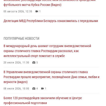
футбольного матча Кубка России (Видео)
05 августа 2026, 12:35
1
Делегация МВД Республики Беларусь ознакомилась с передовыми
методами работы Росгвардии в Москве (видео)
04 августа 2026, 18:16
5
1
ПОПУЛЯРНЫЕ НОВОСТИ
В столичном главке Росгвардии завершился чемпионат по самбо и
В международный день шахмат сотрудник вневедомственной
боевому самбо. (видео)
охраны столичного главка Росгвардии рассказал, как
04 августа 2026, 14:00
7
1
интеллектуальный спорт помогает в службе
Офицер Росгвардии стал гостем прямого эфира на «Радио Москвы»
20 июля 2026, 11:30
5
и рассказал о работе дежурных частей
В Управлении вневедомственной охраны столичного главка
04 августа 2026, 12:28
Росгвардии прошло мероприятие, посвящённое Дню семьи, любви и
верности (видео)
В Москве росгвардейцы задержали подозреваемого в нападении
на охранника торгового центра (видео)
08 июля 2026, 10:00
4
1
04 августа 2026, 08:26
1
Более 120 росгвардейцев закончили обучение в Центре
профессиональной подготовки
В Главном управлении Росгвардии по городу Москве подвели итоги