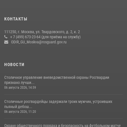
27 июля 2026, 08:00
1
В спецподразделении столичного главка Росгвардии завершился
КОНТАКТЫ
чемпионат по самбо (виео)
15 июля 2026, 14:00
8
1
111250, г. Москва, ул. Твардовского, д. 2, к. 2
+ 7 (499) 673-23-64 (для приёма на службу)
Центр профессиональной подготовки сотрудников
ODIR_GU_Moskva@rosguard.gov.ru
вневедомственной охраны столичного главка Росгвардии отмечает
своё 32-летие (видео)
18 июля 2026, 08:00
8
1
НОВОСТИ
Столичное управление вневедомственной охраны Росгвардии
признано лучши...
06 августа 2026, 14:59
Столичные росгвардейцы задержали троих мужчин, устроивших
пьяный дебош...
06 августа 2026, 11:20
Охрану общественного порядка и безопасность на футбольном матче