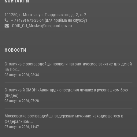
КОНТАКТЫ
матче в Москве обеспечила Росгвардия (видео)
06 августа 2026, 08:30
1
111250, г. Москва, ул. Твардовского, д. 2, к. 2
+ 7 (499) 673-23-64 (для приёма на службу)
Росгвардецы проверили места массового пребывания молодежи в
ODIR_GU_Moskva@rosguard.gov.ru
районе Китай-города (видео)
30 июля 2026, 14:00
1
НОВОСТИ
Столичные росгвардейцы провели патриотическое занятие для детей
на Пок...
08 августа 2026, 08:34
Столичный ОМОН «Авангард» определил лучших в рукопашном бою
(Видео)
08 августа 2026, 07:28
Московские росгвардейцы задержали мужчину, находившегося в
федеральном...
07 августа 2026, 11:47