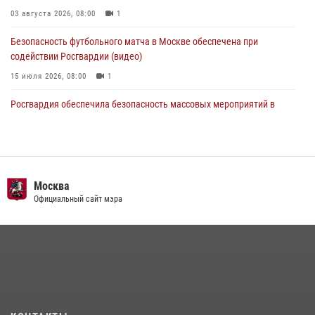
03 августа 2026, 08:00
1
Безопасность футбольного матча в Москве обеспечена при
содействии Росгвардии (видео)
15 июля 2026, 08:00
1
Росгвардия обеспечила безопасность массовых мероприятий в
Москве (видео)
27 июля 2026, 08:00
1
В спецподразделении столичного главка Росгвардии завершился
чемпионат по самбо (виео)
Москва
Официальный сайт мэра
15 июля 2026, 14:00
8
1
Центр профессиональной подготовки сотрудников
вневедомственной охраны столичного главка Росгвардии отмечает
своё 32-летие (видео)
18 июля 2026, 08:00
8
1
Охрану общественного порядка и безопасность на футбольном