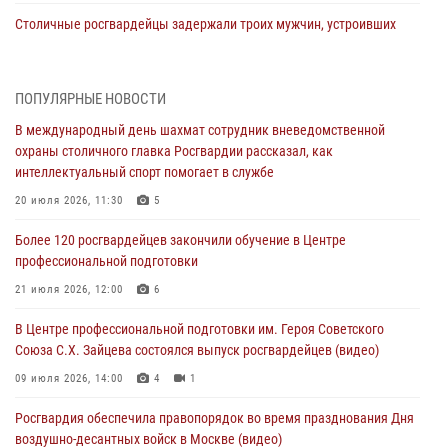
Столичные росгвардейцы задержали троих мужчин, устроивших
пьяный дебош в баре (видео)
06 августа 2026, 11:20
1
ПОПУЛЯРНЫЕ НОВОСТИ
Охрану общественного порядка и безопасность на футбольном
В международный день шахмат сотрудник вневедомственной
матче в Москве обеспечила Росгвардия (видео)
охраны столичного главка Росгвардии рассказал, как
06 августа 2026, 08:30
1
интеллектуальный спорт помогает в службе
Столичные росгвардейцы задержали мужчину, устроившего дебош
20 июля 2026, 11:30
5
в букмекерской конторе (Видео)
Более 120 росгвардейцев закончили обучение в Центре
05 августа 2026, 12:39
1
профессиональной подготовки
Московские росгвардейцы обеспечили безопасность проведения
21 июля 2026, 12:00
6
футбольного матча Кубка России (Видео)
В Центре профессиональной подготовки им. Героя Советского
05 августа 2026, 12:35
1
Союза С.Х. Зайцева состоялся выпуск росгвардейцев (видео)
Делегация МВД Республики Беларусь ознакомилась с передовыми
09 июля 2026, 14:00
4
1
методами работы Росгвардии в Москве (видео)
Росгвардия обеспечила правопорядок во время празднования Дня
04 августа 2026, 18:16
5
1
воздушно-десантных войск в Москве (видео)