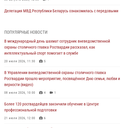
Делегация МВД Республики Беларусь ознакомилась с передовыми
методами работы Росгвардии в Москве (видео)
04 августа 2026, 18:16
5
1
ПОПУЛЯРНЫЕ НОВОСТИ
В столичном главке Росгвардии завершился чемпионат по самбо и
В международный день шахмат сотрудник вневедомственной
боевому самбо. (видео)
охраны столичного главка Росгвардии рассказал, как
04 августа 2026, 14:00
7
1
интеллектуальный спорт помогает в службе
Офицер Росгвардии стал гостем прямого эфира на «Радио Москвы»
20 июля 2026, 11:30
5
и рассказал о работе дежурных частей
В Управлении вневедомственной охраны столичного главка
04 августа 2026, 12:28
Росгвардии прошло мероприятие, посвящённое Дню семьи, любви и
верности (видео)
В Москве росгвардейцы задержали подозреваемого в нападении
на охранника торгового центра (видео)
08 июля 2026, 10:00
4
1
04 августа 2026, 08:26
1
Более 120 росгвардейцев закончили обучение в Центре
профессиональной подготовки
В Главном управлении Росгвардии по городу Москве подвели итоги
работы подразделений за прошедший месяц
21 июля 2026, 12:00
6
03 августа 2026, 13:00