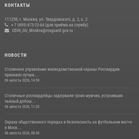
В спецподразделении столичного главка Росгвардии завершился
КОНТАКТЫ
чемпионат по самбо (виео)
15 июля 2026, 14:00
8
1
111250, г. Москва, ул. Твардовского, д. 2, к. 2
+ 7 (499) 673-23-64 (для приёма на службу)
Центр профессиональной подготовки сотрудников
ODIR_GU_Moskva@rosguard.gov.ru
вневедомственной охраны столичного главка Росгвардии отмечает
своё 32-летие (видео)
18 июля 2026, 08:00
8
1
НОВОСТИ
Столичное управление вневедомственной охраны Росгвардии
признано лучши...
06 августа 2026, 14:59
Столичные росгвардейцы задержали троих мужчин, устроивших
пьяный дебош...
06 августа 2026, 11:20
Охрану общественного порядка и безопасность на футбольном матче
в Моск...
06 августа 2026, 08:30