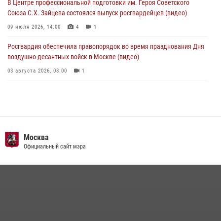
В Центре профессиональной подготовки им. Героя Советского
Союза С.Х. Зайцева состоялся выпуск росгвардейцев (видео)
09 июля 2026, 14:00
4
1
Росгвардия обеспечила правопорядок во время празднования Дня
воздушно-десантных войск в Москве (видео)
03 августа 2026, 08:00
1
Пазл счастливой жизни: история любви и службы сотрудников
вневедомственной охраны Росгвардии
08 июля 2026, 14:30
2
Безопасность футбольного матча в Москве обеспечена при
Москва
содействии Росгвардии (видео)
Официальный сайт мэра
15 июля 2026, 08:00
1
Росгвардия обеспечила безопасность массовых мероприятий в
Москве (видео)
27 июля 2026, 08:00
1