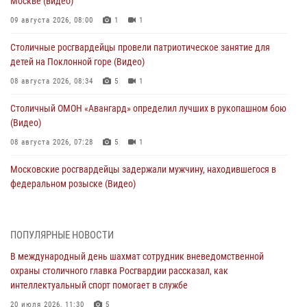
Москве (видео)
09 августа 2026, 08:00
1
1
Столичные росгвардейцы провели патриотическое занятие для
детей на Поклонной горе (Видео)
08 августа 2026, 08:34
5
1
Столичный ОМОН «Авангард» определил лучших в рукопашном бою
(Видео)
08 августа 2026, 07:28
5
1
Московские росгвардейцы задержали мужчину, находившегося в
федеральном розыске (Видео)
07 августа 2026, 11:47
1
В центре столицы росгвардейцы задержали мужчину, пытавшегося
ПОПУЛЯРНЫЕ НОВОСТИ
проникнуть на охраняемый объект через крышу (Видео)
В международный день шахмат сотрудник вневедомственной
07 августа 2026, 09:26
1
охраны столичного главка Росгвардии рассказал, как
интеллектуальный спорт помогает в службе
Столичное управление вневедомственной охраны Росгвардии
признано лучшим по итогам полугодия на всероссийском
20 июля 2026, 11:30
5