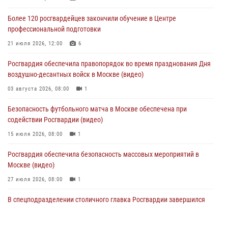
совещании в Нижнем Новгороде (видео)
Более 120 росгвардейцев закончили обучение в Центре
06 августа 2026, 14:59
10
1
профессиональной подготовки
Столичные росгвардейцы задержали троих мужчин, устроивших
21 июля 2026, 12:00
6
пьяный дебош в баре (видео)
Росгвардия обеспечила правопорядок во время празднования Дня
06 августа 2026, 11:20
1
воздушно-десантных войск в Москве (видео)
Охрану общественного порядка и безопасность на футбольном
03 августа 2026, 08:00
1
матче в Москве обеспечила Росгвардия (видео)
Безопасность футбольного матча в Москве обеспечена при
06 августа 2026, 08:30
1
содействии Росгвардии (видео)
15 июля 2026, 08:00
1
Росгвардия обеспечила безопасность массовых мероприятий в
Москве (видео)
27 июля 2026, 08:00
1
В спецподразделении столичного главка Росгвардии завершился
чемпионат по самбо (виео)
15 июля 2026, 14:00
8
1