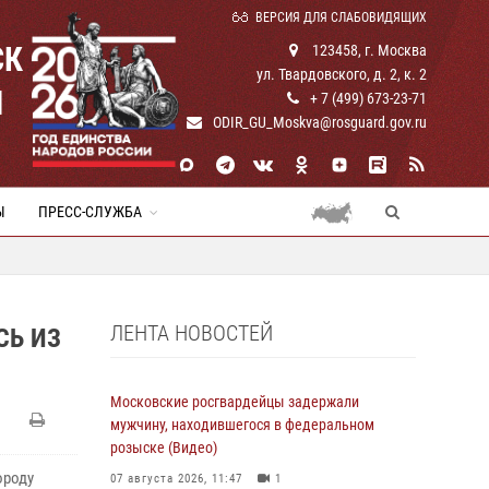
ВЕРСИЯ ДЛЯ СЛАБОВИДЯЩИХ
СК
123458, г. Москва
ул. Твардовского, д. 2, к. 2
И
+ 7 (499) 673-23-71
ODIR_GU_Moskva@rosguard.gov.ru
Ы
ПРЕСС-СЛУЖБА
ЛЕНТА НОВОСТЕЙ
СЬ ИЗ
Московские росгвардейцы задержали
мужчину, находившегося в федеральном
розыске (Видео)
ороду
07 августа 2026, 11:47
1