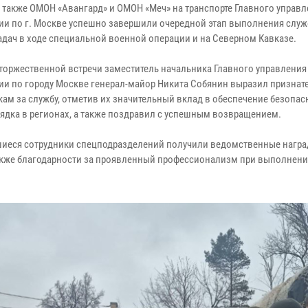
а также ОМОН «Авангард» и ОМОН «Меч» на транспорте Главного управ
ии по г. Москве успешно завершили очередной этап выполнения служ
адач в ходе специальной военной операции и на Северном Кавказе.
 торжественной встречи заместитель начальника Главного управления
ии по городу Москве генерал-майор Никита Собянин выразил признат
кам за службу, отметив их значительный вклад в обеспечение безопас
ядка в регионах, а также поздравил с успешным возвращением.
иеся сотрудники спецподразделений получили ведомственные награ
также благодарности за проявленный профессионализм при выполнен