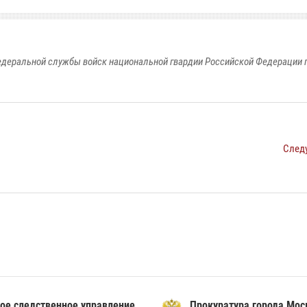
едеральной службы войск национальной гвардии Российской Федерации п
След
ое следственное управление
Прокуратура города Мо