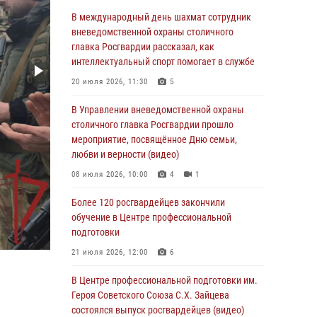
06 августа 2026, 08:30
1
В международный день шахмат сотрудник
Столичные росгвардейцы задержали
вневедомственной охраны столичного
мужчину, устроившего дебош в букмекерской
главка Росгвардии рассказал, как
конторе (Видео)
интеллектуальный спорт помогает в службе
05 августа 2026, 12:39
1
20 июля 2026, 11:30
5
Московские росгвардейцы обеспечили
В Управлении вневедомственной охраны
безопасность проведения футбольного матча
столичного главка Росгвардии прошло
Кубка России (Видео)
мероприятие, посвящённое Дню семьи,
любви и верности (видео)
05 августа 2026, 12:35
1
08 июля 2026, 10:00
4
1
Делегация МВД Республики Беларусь
ознакомилась с передовыми методами
Более 120 росгвардейцев закончили
работы Росгвардии в Москве (видео)
обучение в Центре профессиональной
подготовки
04 августа 2026, 18:16
5
1
21 июля 2026, 12:00
6
В столичном главке Росгвардии завершился
чемпионат по самбо и боевому самбо.
В Центре профессиональной подготовки им.
(видео)
Героя Советского Союза С.Х. Зайцева
состоялся выпуск росгвардейцев (видео)
04 августа 2026, 14:00
7
1