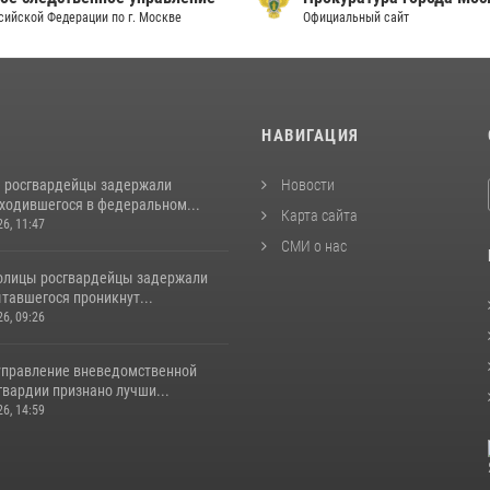
сийской Федерации по г. Москве
Официальный сайт
И
НАВИГАЦИЯ
 росгвардейцы задержали
Новости
аходившегося в федеральном...
Карта сайта
26, 11:47
СМИ о нас
толицы росгвардейцы задержали
тавшегося проникнут...
26, 09:26
управление вневедомственной
гвардии признано лучши...
26, 14:59