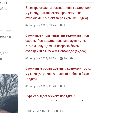
ления
В центре столицы росгвардейцы задержали
ебно-
мужчину, пытавшегося проникнуть на
охраняемый объект через крышу (Видео)
07 августа 2026, 09:26
1
ельность
Столичное управление вневедомственной
ности и
охраны Росгвардии признано лучшим по
итогам полугодия на всероссийском
совещании в Нижнем Новгороде (видео)
ды за
ии
06 августа 2026, 14:59
10
1
Столичные росгвардейцы задержали троих
мужчин, устроивших пьяный дебош в баре
(видео)
06 августа 2026, 11:20
1
Охрану общественного порядка и
безопасность на футбольном матче в Москве
обеспечила Росгвардия (видео)
ПОПУЛЯРНЫЕ НОВОСТИ