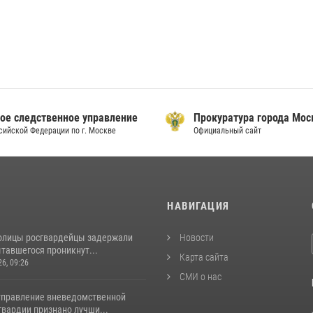
ое следственное управление
Прокуратура города Мо
сийской Федерации по г. Москве
Официальный сайт
И
НАВИГАЦИЯ
толицы росгвардейцы задержали
Новости
тавшегося проникнут...
Карта сайта
26, 09:26
СМИ о нас
управление вневедомственной
гвардии признано лучши...