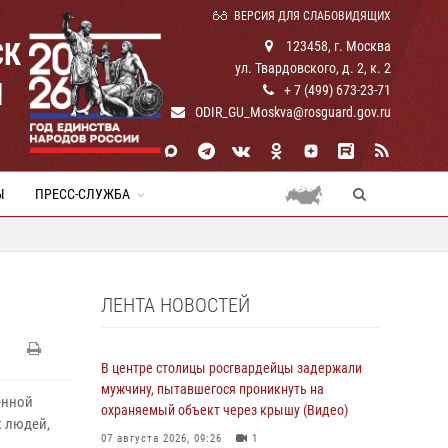
ВЕРСИЯ ДЛЯ СЛАБОВИДЯЩИХ
СК
123458, г. Москва
ул. Твардовского, д. 2, к. 2
И
+ 7 (499) 673-23-71
ODIR_GU_Moskva@rosguard.gov.ru
Ы
ПРЕСС-СЛУЖБА
ЛЕНТА НОВОСТЕЙ
В центре столицы росгвардейцы задержали
мужчину, пытавшегося проникнуть на
енной
охраняемый объект через крышу (Видео)
х людей,
07 августа 2026, 09:26
1