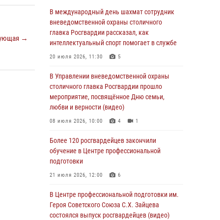
05 августа 2026, 12:39
1
В международный день шахмат сотрудник
Московские росгвардейцы обеспечили
вневедомственной охраны столичного
безопасность проведения футбольного матча
главка Росгвардии рассказал, как
ующая →
Кубка России (Видео)
интеллектуальный спорт помогает в службе
05 августа 2026, 12:35
1
20 июля 2026, 11:30
5
Делегация МВД Республики Беларусь
В Управлении вневедомственной охраны
ознакомилась с передовыми методами
столичного главка Росгвардии прошло
работы Росгвардии в Москве (видео)
мероприятие, посвящённое Дню семьи,
любви и верности (видео)
04 августа 2026, 18:16
5
1
08 июля 2026, 10:00
4
1
В столичном главке Росгвардии завершился
чемпионат по самбо и боевому самбо.
Более 120 росгвардейцев закончили
(видео)
обучение в Центре профессиональной
подготовки
04 августа 2026, 14:00
7
1
21 июля 2026, 12:00
6
Офицер Росгвардии стал гостем прямого
эфира на «Радио Москвы» и рассказал о
В Центре профессиональной подготовки им.
работе дежурных частей
Героя Советского Союза С.Х. Зайцева
состоялся выпуск росгвардейцев (видео)
04 августа 2026, 12:28