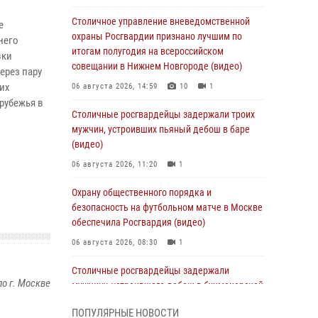
Столичное управление вневедомственной
е
охраны Росгвардии признано лучшим по
него
итогам полугодия на всероссийском
вки
совещании в Нижнем Новгороде (видео)
ерез пару
их
06 августа 2026, 14:59
10
1
рубежья в
Столичные росгвардейцы задержали троих
мужчин, устроивших пьяный дебош в баре
(видео)
06 августа 2026, 11:20
1
Охрану общественного порядка и
безопасность на футбольном матче в Москве
обеспечила Росгвардия (видео)
06 августа 2026, 08:30
1
Столичные росгвардейцы задержали
о г. Москве
мужчину, устроившего дебош в букмекерской
конторе (Видео)
ПОПУЛЯРНЫЕ НОВОСТИ