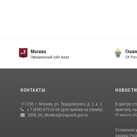
Москва
Главн
Официальный сайт мэра
СК Рос
КОНТАКТЫ
НОВОСТ
111250, г. Москва, ул. Твардовского, д. 2, к. 2
В центре с
+ 7 (499) 673-23-64 (для приёма на службу)
мужчину, пы
ODIR_GU_Moskva@rosguard.gov.ru
07 августа 20
Столичное 
охраны Рос