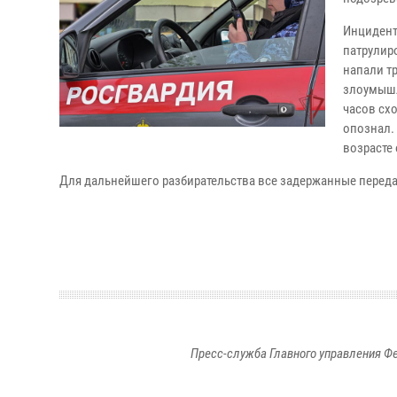
Инцидент
патрулир
напали т
злоумышл
часов сх
опознал.
возрасте 
Для дальнейшего разбирательства все задержанные перед
Пресс-служба Главного управления Ф