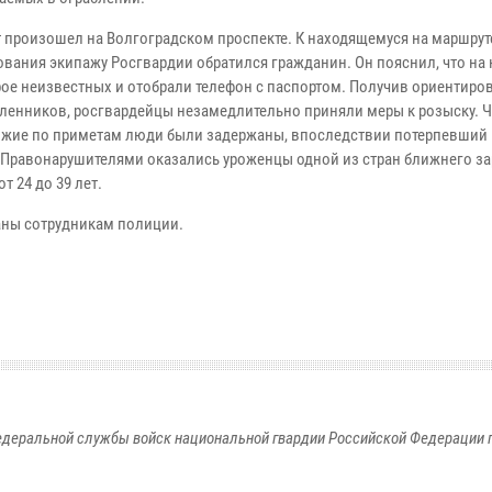
 произошел на Волгоградском проспекте. К находящемуся на маршрут
ования экипажу Росгвардии обратился гражданин. Он пояснил, что на 
рое неизвестных и отобрали телефон с паспортом. Получив ориентиро
енников, росгвардейцы незамедлительно приняли меры к розыску. Ч
ожие по приметам люди были задержаны, впоследствии потерпевший 
 Правонарушителями оказались уроженцы одной из стран ближнего за
от 24 до 39 лет.
аны сотрудникам полиции.
едеральной службы войск национальной гвардии Российской Федерации п