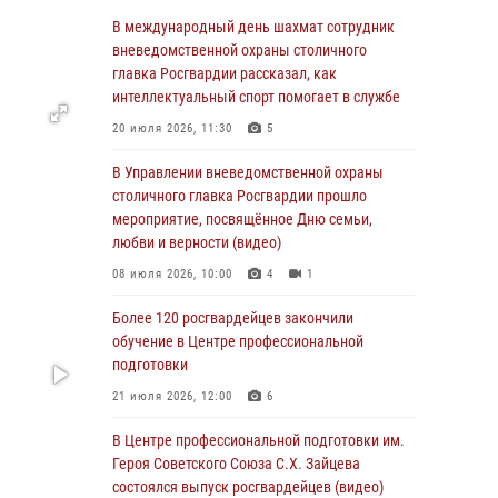
Столичные росгвардейцы задержали троих
В международный день шахмат сотрудник
мужчин, устроивших пьяный дебош в баре
вневедомственной охраны столичного
(видео)
главка Росгвардии рассказал, как
интеллектуальный спорт помогает в службе
06 августа 2026, 11:20
1
20 июля 2026, 11:30
5
Охрану общественного порядка и
безопасность на футбольном матче в Москве
В Управлении вневедомственной охраны
обеспечила Росгвардия (видео)
столичного главка Росгвардии прошло
мероприятие, посвящённое Дню семьи,
06 августа 2026, 08:30
1
любви и верности (видео)
Столичные росгвардейцы задержали
08 июля 2026, 10:00
4
1
мужчину, устроившего дебош в букмекерской
конторе (Видео)
Более 120 росгвардейцев закончили
обучение в Центре профессиональной
05 августа 2026, 12:39
1
подготовки
Московские росгвардейцы обеспечили
21 июля 2026, 12:00
6
безопасность проведения футбольного матча
Кубка России (Видео)
В Центре профессиональной подготовки им.
Героя Советского Союза С.Х. Зайцева
05 августа 2026, 12:35
1
состоялся выпуск росгвардейцев (видео)