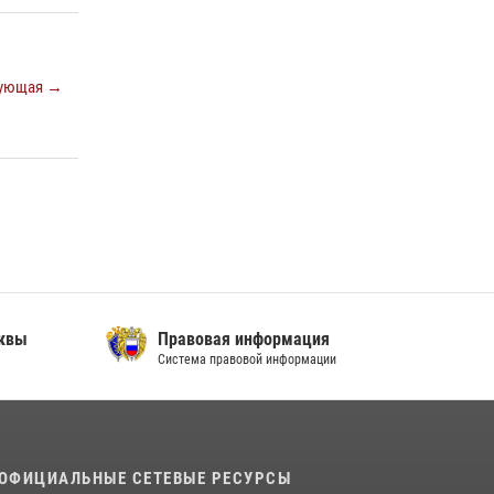
В спецподразделении столичного главка
Росгвардии завершился чемпионат по самбо
(виео)
ующая →
15 июля 2026, 14:00
8
1
Центр профессиональной подготовки
сотрудников вневедомственной охраны
столичного главка Росгвардии отмечает своё
32-летие (видео)
18 июля 2026, 08:00
8
1
сквы
Правовая информация
Система правовой информации
ОФИЦИАЛЬНЫЕ СЕТЕВЫЕ РЕСУРСЫ