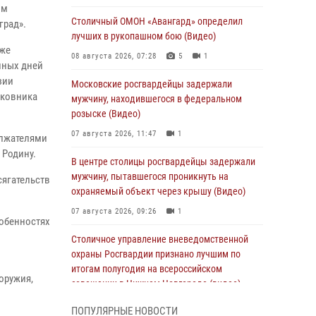
ом
Столичный ОМОН «Авангард» определил
град».
лучших в рукопашном бою (Видео)
 же
08 августа 2026, 07:28
5
1
нных дней
зии
Московские росгвардейцы задержали
лковника
мужчину, находившегося в федеральном
розыске (Видео)
07 августа 2026, 11:47
1
олжателями
 Родину.
В центре столицы росгвардейцы задержали
мужчину, пытавшегося проникнуть на
сягательств
охраняемый объект через крышу (Видео)
07 августа 2026, 09:26
1
собенностях
Столичное управление вневедомственной
охраны Росгвардии признано лучшим по
итогам полугодия на всероссийском
оружия,
совещании в Нижнем Новгороде (видео)
06 августа 2026, 14:59
10
1
ПОПУЛЯРНЫЕ НОВОСТИ