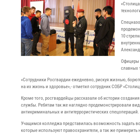
«Столица
технолог
Спецназо
продемон
10 стрел
внутренн
Александ
Офицеры 
славных 
«Сотрудники Росгвардии ежедневно, рискуя жизнью, борют
на их жизнь и здоровье»,- отметил сотрудник СОБР «Столиц
Кроме того, росгвардейцы рассказали об истории создания
службы. Ребятам так же наглядно продемонстрировали вид
антикриминальных и антитеррористических спецопераций.
Учащимся колледжа представилась возможность задать во
которые используют правоохранители, а так же примерить