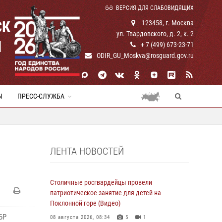
ВЕРСИЯ ДЛЯ СЛАБОВИДЯЩИХ
СК
123458, г. Москва
ул. Твардовского, д. 2, к. 2
И
+ 7 (499) 673-23-71
ODIR_GU_Moskva@rosguard.gov.ru
Ы
ПРЕСС-СЛУЖБА
ЛЕНТА НОВОСТЕЙ
Столичные росгвардейцы провели
патриотическое занятие для детей на
Поклонной горе (Видео)
БР
08 августа 2026, 08:34
5
1