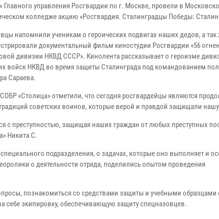
» Главного управления Росгвардии по г. Москве, провели в Московск
ическом колледже акцию «Росгвардия. Сталинградцы Победы: Сталин
вцы напомнили ученикам о героических подвигах наших дедов, а так
стрировали документальный фильм киностудии Росгвардии «56 огне
ковой дивизии НКВД СССР». Кинолента рассказывает о героизме диви
их войск НКВД во время защиты Сталинграда под командованием по
ра Сараева.
СОБР «Столица» отметили, что сегодня росгвардейцы являются прод
традиций советских воинов, которые верой и правдой защищали нашу
ся с преступностью, защищая наших граждан от любых преступных по
а» Никита С.
 специального подразделения, о задачах, которые оно выполняет и о
еоролики о деятельности отряда, поделились опытом проведения
просы, познакомиться со средствами защиты и учебными образцами 
 на себе экипировку, обеспечивающую защиту спецназовцев.