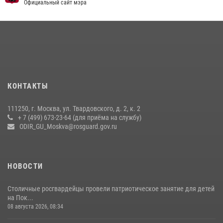
Официальный сайт мэра
15 июля 2026, 14:00
8
1
Центр профессиональной подготовки сотрудников
вневедомственной охраны столичного главка Росгвардии отмечает
своё 32-летие (видео)
18 июля 2026, 08:00
8
1
Охрану общественного порядка и безопасность на футбольном
КОНТАКТЫ
матче в Москве обеспечила Росгвардия (видео)
06 августа 2026, 08:30
1
111250, г. Москва, ул. Твардовского, д. 2, к. 2
+ 7 (499) 673-23-64 (для приёма на службу)
Росгвардецы проверили места массового пребывания молодежи в
ODIR_GU_Moskva@rosguard.gov.ru
районе Китай-города (видео)
30 июля 2026, 14:00
1
НОВОСТИ
Столичные росгвардейцы провели патриотическое занятие для детей
на Пок...
08 августа 2026, 08:34