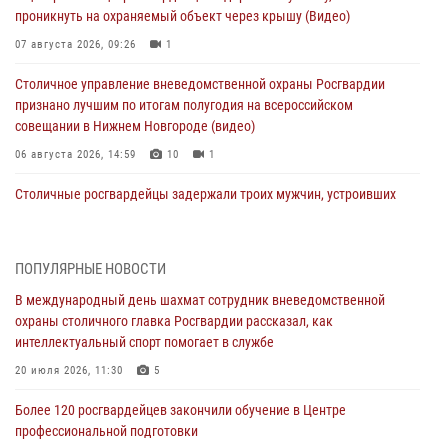
проникнуть на охраняемый объект через крышу (Видео)
07 августа 2026, 09:26
1
Столичное управление вневедомственной охраны Росгвардии
признано лучшим по итогам полугодия на всероссийском
совещании в Нижнем Новгороде (видео)
06 августа 2026, 14:59
10
1
Столичные росгвардейцы задержали троих мужчин, устроивших
пьяный дебош в баре (видео)
06 августа 2026, 11:20
1
ПОПУЛЯРНЫЕ НОВОСТИ
Охрану общественного порядка и безопасность на футбольном
В международный день шахмат сотрудник вневедомственной
матче в Москве обеспечила Росгвардия (видео)
охраны столичного главка Росгвардии рассказал, как
06 августа 2026, 08:30
1
интеллектуальный спорт помогает в службе
Столичные росгвардейцы задержали мужчину, устроившего дебош
20 июля 2026, 11:30
5
в букмекерской конторе (Видео)
Более 120 росгвардейцев закончили обучение в Центре
05 августа 2026, 12:39
1
профессиональной подготовки