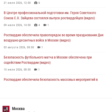
Московские росгвардейцы обеспечили безопасность проведения
21 июля 2026, 12:00
6
футбольного матча Кубка России (Видео)
В Центре профессиональной подготовки им. Героя Советского
05 августа 2026, 12:35
1
Союза С.Х. Зайцева состоялся выпуск росгвардейцев (видео)
Делегация МВД Республики Беларусь ознакомилась с передовыми
09 июля 2026, 14:00
4
1
методами работы Росгвардии в Москве (видео)
Росгвардия обеспечила правопорядок во время празднования Дня
04 августа 2026, 18:16
5
1
воздушно-десантных войск в Москве (видео)
03 августа 2026, 08:00
1
Безопасность футбольного матча в Москве обеспечена при
содействии Росгвардии (видео)
15 июля 2026, 08:00
1
Росгвардия обеспечила безопасность массовых мероприятий в
Москве (видео)
27 июля 2026, 08:00
1
В спецподразделении столичного главка Росгвардии завершился
чемпионат по самбо (виео)
Москва