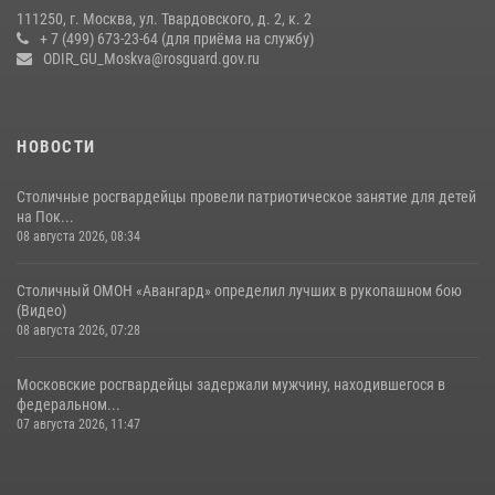
06 августа 2026, 08:30
1
111250, г. Москва, ул. Твардовского, д. 2, к. 2
+ 7 (499) 673-23-64 (для приёма на службу)
Росгвардецы проверили места массового пребывания молодежи в
ODIR_GU_Moskva@rosguard.gov.ru
районе Китай-города (видео)
30 июля 2026, 14:00
1
НОВОСТИ
Столичные росгвардейцы провели патриотическое занятие для детей
на Пок...
08 августа 2026, 08:34
Столичный ОМОН «Авангард» определил лучших в рукопашном бою
(Видео)
08 августа 2026, 07:28
Московские росгвардейцы задержали мужчину, находившегося в
федеральном...
07 августа 2026, 11:47