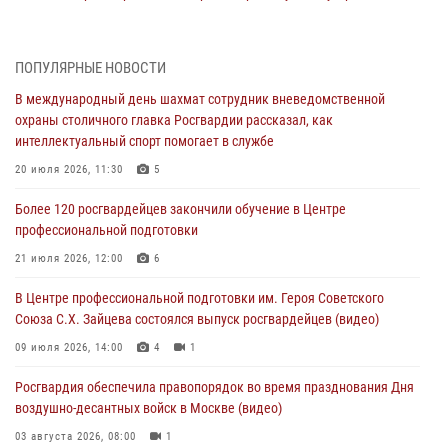
пьяный дебош в баре (видео)
06 августа 2026, 11:20
1
ПОПУЛЯРНЫЕ НОВОСТИ
Охрану общественного порядка и безопасность на футбольном
В международный день шахмат сотрудник вневедомственной
матче в Москве обеспечила Росгвардия (видео)
охраны столичного главка Росгвардии рассказал, как
06 августа 2026, 08:30
1
интеллектуальный спорт помогает в службе
Столичные росгвардейцы задержали мужчину, устроившего дебош
20 июля 2026, 11:30
5
в букмекерской конторе (Видео)
Более 120 росгвардейцев закончили обучение в Центре
05 августа 2026, 12:39
1
профессиональной подготовки
Московские росгвардейцы обеспечили безопасность проведения
21 июля 2026, 12:00
6
футбольного матча Кубка России (Видео)
В Центре профессиональной подготовки им. Героя Советского
05 августа 2026, 12:35
1
Союза С.Х. Зайцева состоялся выпуск росгвардейцев (видео)
Делегация МВД Республики Беларусь ознакомилась с передовыми
09 июля 2026, 14:00
4
1
методами работы Росгвардии в Москве (видео)
Росгвардия обеспечила правопорядок во время празднования Дня
04 августа 2026, 18:16
5
1
воздушно-десантных войск в Москве (видео)
03 августа 2026, 08:00
1