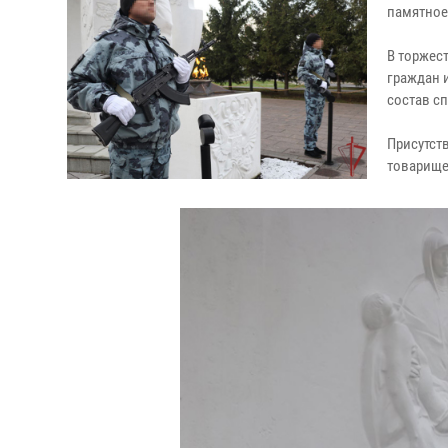
памятное
В торжес
граждан 
состав с
Присутст
товарище