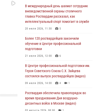
Столичные росгвардейцы задержали троих
В международный день шахмат сотрудник
мужчин, устроивших пьяный дебош в баре
вневедомственной охраны столичного
(видео)
главка Росгвардии рассказал, как
интеллектуальный спорт помогает в службе
06 августа 2026, 11:20
1
20 июля 2026, 11:30
5
Охрану общественного порядка и
безопасность на футбольном матче в Москве
Более 120 росгвардейцев закончили
обеспечила Росгвардия (видео)
обучение в Центре профессиональной
подготовки
06 августа 2026, 08:30
1
21 июля 2026, 12:00
6
Столичные росгвардейцы задержали
мужчину, устроившего дебош в букмекерской
В Центре профессиональной подготовки им.
конторе (Видео)
Героя Советского Союза С.Х. Зайцева
состоялся выпуск росгвардейцев (видео)
05 августа 2026, 12:39
1
09 июля 2026, 14:00
4
1
Московские росгвардейцы обеспечили
безопасность проведения футбольного матча
Росгвардия обеспечила правопорядок во
Кубка России (Видео)
время празднования Дня воздушно-
десантных войск в Москве (видео)
05 августа 2026, 12:35
1
03 августа 2026, 08:00
1