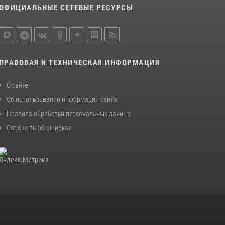
ОФИЦИАЛЬНЫЕ СЕТЕВЫЕ РЕСУРСЫ
Охрану общественного порядка и
безопасность на футбольном матче в Москве
обеспечила Росгвардия (видео)
06 августа 2026, 08:30
1
ПРАВОВАЯ И ТЕХНИЧЕСКАЯ ИНФОРМАЦИЯ
Росгвардецы проверили места массового
пребывания молодежи в районе Китай-
О сайте
города (видео)
Об использовании информации сайта
30 июля 2026, 14:00
1
Правила обработки персональных данных
Сообщить об ошибках