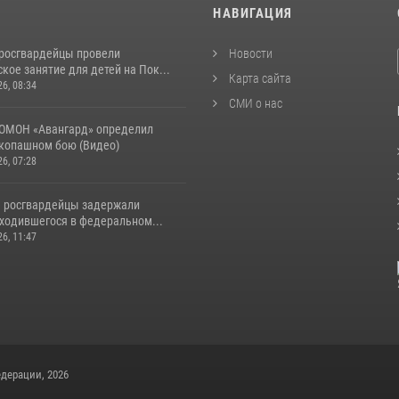
И
НАВИГАЦИЯ
росгвардейцы провели
Новости
кое занятие для детей на Пок...
Карта сайта
26, 08:34
СМИ о нас
ОМОН «Авангард» определил
укопашном бою (Видео)
26, 07:28
 росгвардейцы задержали
аходившегося в федеральном...
26, 11:47
дерации, 2026