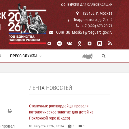
ВЕРСИЯ ДЛЯ СЛАБОВИДЯЩИХ
СК
123458, г. Москва
ул. Твардовского, д. 2, к. 2
И
+ 7 (499) 673-23-71
ODIR_GU_Moskva@rosguard.gov.ru
Ы
ПРЕСС-СЛУЖБА
ЛЕНТА НОВОСТЕЙ
Й
Столичные росгвардейцы провели
патриотическое занятие для детей на
Поклонной горе (Видео)
е провел
08 августа 2026, 08:34
5
1