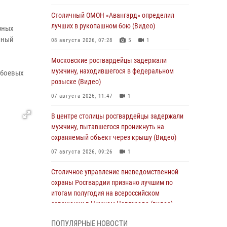
Столичный ОМОН «Авангард» определил
лучших в рукопашном бою (Видео)
рных
чный
08 августа 2026, 07:28
5
1
Московские росгвардейцы задержали
мужчину, находившегося в федеральном
 боевых
розыске (Видео)
07 августа 2026, 11:47
1
В центре столицы росгвардейцы задержали
мужчину, пытавшегося проникнуть на
охраняемый объект через крышу (Видео)
07 августа 2026, 09:26
1
Столичное управление вневедомственной
охраны Росгвардии признано лучшим по
итогам полугодия на всероссийском
совещании в Нижнем Новгороде (видео)
06 августа 2026, 14:59
10
1
ПОПУЛЯРНЫЕ НОВОСТИ