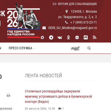
ВЕРСИЯ ДЛЯ СЛАБОВИДЯЩИХ
СК
123458, г. Москва
ул. Твардовского, д. 2, к. 2
И
+ 7 (499) 673-23-71
ODIR_GU_Moskva@rosguard.gov.ru
Ы
ПРЕСС-СЛУЖБА
ЛЕНТА НОВОСТЕЙ
О
Столичные росгвардейцы задержали
мужчину, устроившего дебош в букмекерской
конторе (Видео)
равления
05 августа 2026, 12:39
1