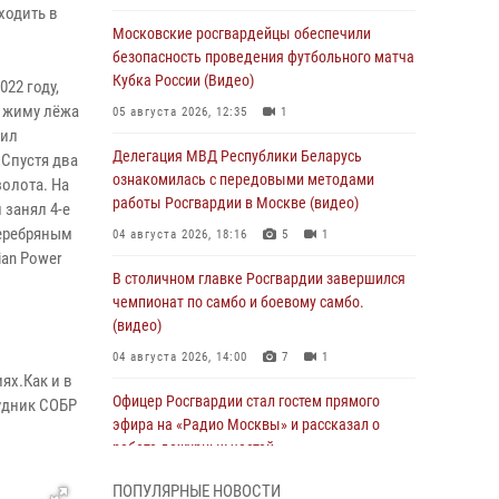
ходить в
Московские росгвардейцы обеспечили
безопасность проведения футбольного матча
Кубка России (Видео)
22 году,
о жиму лёжа
05 августа 2026, 12:35
1
нил
Делегация МВД Республики Беларусь
 Спустя два
ознакомилась с передовыми методами
золота. На
работы Росгвардии в Москве (видео)
 занял 4-е
серебряным
04 августа 2026, 18:16
5
1
ian Power
В столичном главке Росгвардии завершился
чемпионат по самбо и боевому самбо.
(видео)
04 августа 2026, 14:00
7
1
ях.Как и в
Офицер Росгвардии стал гостем прямого
рудник СОБР
эфира на «Радио Москвы» и рассказал о
работе дежурных частей
04 августа 2026, 12:28
ПОПУЛЯРНЫЕ НОВОСТИ