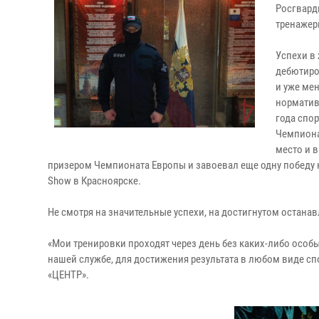
Росгвард
тренажер
Успехи в 
дебютиро
и уже ме
норматив
года спор
Чемпиона
место и 
призером Чемпионата Европы и завоевал еще одну победу н
Show в Красноярске.
Не смотря на значительные успехи, на достигнутом остана
«Мои тренировки проходят через день без каких-либо особы
нашей службе, для достижения результата в любом виде спо
«ЦЕНТР».