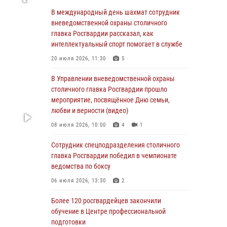
В Москве росгвардейцы задержали
В международный день шахмат сотрудник
подозреваемого в нападении на охранника
вневедомственной охраны столичного
торгового центра (видео)
главка Росгвардии рассказал, как
интеллектуальный спорт помогает в службе
04 августа 2026, 08:26
1
20 июля 2026, 11:30
5
В Главном управлении Росгвардии по городу
Москве подвели итоги работы
В Управлении вневедомственной охраны
подразделений за прошедший месяц
столичного главка Росгвардии прошло
мероприятие, посвящённое Дню семьи,
03 августа 2026, 13:00
любви и верности (видео)
На востоке Москвы сотрудники Росгвардии
08 июля 2026, 10:00
4
1
задержали мужчину, находящегося в
федеральном розыске (видео)
Сотрудник спецподразделения столичного
главка Росгвардии победил в чемпионате
03 августа 2026, 12:00
1
ведомства по боксу
Росгвардия обеспечила правопорядок во
06 июля 2026, 13:30
2
время празднования Дня воздушно-
десантных войск в Москве (видео)
Более 120 росгвардейцев закончили
обучение в Центре профессиональной
03 августа 2026, 08:00
1
подготовки