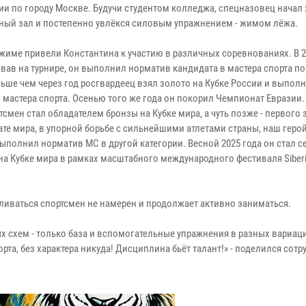
ии по городу Москве. Будучи студентом колледжа, спецназовец начал 
ный зал и постепенно увлёкся силовым упражнением - жимом лёжа.
жиме привели Константина к участию в различных соревнованиях. В 20
вав на турнире, он выполнил норматив кандидата в мастера спорта п
ньше чем через год росгвардеец взял золото на Кубке России и выпол
 мастера спорта. Осенью того же года он покорил Чемпионат Евразии.
тсмен стал обладателем бронзы на Кубке мира, а чуть позже - первого 
те мира, в упорной борьбе с сильнейшими атлетами страны, наш герой
выполнил норматив МС в другой категории. Весной 2025 года он стал 
а Кубке мира в рамках масштабного международного фестиваля Siber
вливаться спортсмен не намерен и продолжает активно заниматься.
х схем - только база и вспомогательные упражнения в разных вариаци
рта, без характера никуда! Дисциплина бьёт талант!» - поделился сот