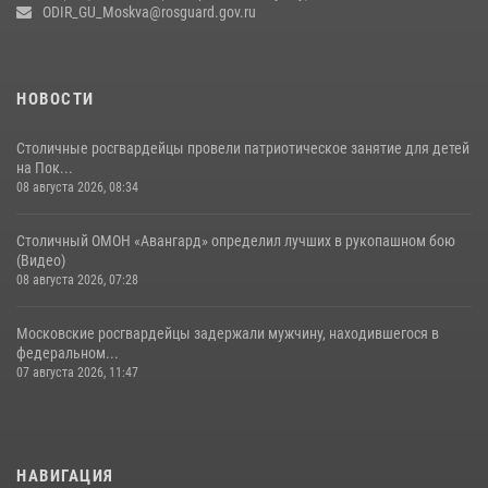
Росгвардецы проверили места массового пребывания молодежи в
ODIR_GU_Moskva@rosguard.gov.ru
районе Китай-города (видео)
30 июля 2026, 14:00
1
НОВОСТИ
Столичные росгвардейцы провели патриотическое занятие для детей
на Пок...
08 августа 2026, 08:34
Столичный ОМОН «Авангард» определил лучших в рукопашном бою
(Видео)
08 августа 2026, 07:28
Московские росгвардейцы задержали мужчину, находившегося в
федеральном...
07 августа 2026, 11:47
НАВИГАЦИЯ