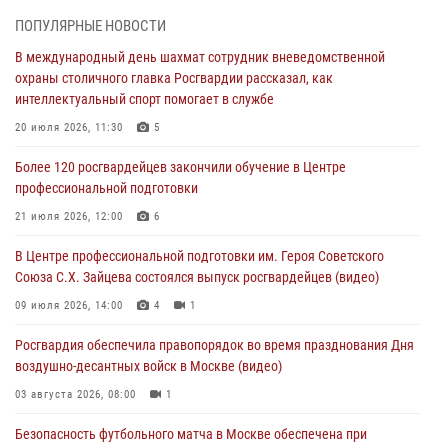
06 августа 2026, 11:20
1
ПОПУЛЯРНЫЕ НОВОСТИ
Охрану общественного порядка и безопасность на футбольном
В международный день шахмат сотрудник вневедомственной
матче в Москве обеспечила Росгвардия (видео)
охраны столичного главка Росгвардии рассказал, как
06 августа 2026, 08:30
1
интеллектуальный спорт помогает в службе
Столичные росгвардейцы задержали мужчину, устроившего дебош
20 июля 2026, 11:30
5
в букмекерской конторе (Видео)
Более 120 росгвардейцев закончили обучение в Центре
05 августа 2026, 12:39
1
профессиональной подготовки
Московские росгвардейцы обеспечили безопасность проведения
21 июля 2026, 12:00
6
футбольного матча Кубка России (Видео)
В Центре профессиональной подготовки им. Героя Советского
05 августа 2026, 12:35
1
Союза С.Х. Зайцева состоялся выпуск росгвардейцев (видео)
Делегация МВД Республики Беларусь ознакомилась с передовыми
09 июля 2026, 14:00
4
1
методами работы Росгвардии в Москве (видео)
Росгвардия обеспечила правопорядок во время празднования Дня
04 августа 2026, 18:16
5
1
воздушно-десантных войск в Москве (видео)
03 августа 2026, 08:00
1
Безопасность футбольного матча в Москве обеспечена при