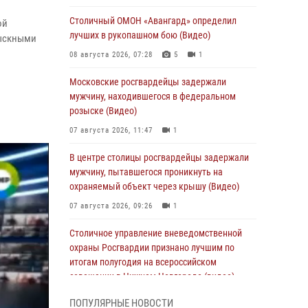
Столичный ОМОН «Авангард» определил
ой
лучших в рукопашном бою (Видео)
зыскными
08 августа 2026, 07:28
5
1
Московские росгвардейцы задержали
мужчину, находившегося в федеральном
розыске (Видео)
07 августа 2026, 11:47
1
В центре столицы росгвардейцы задержали
мужчину, пытавшегося проникнуть на
охраняемый объект через крышу (Видео)
07 августа 2026, 09:26
1
Столичное управление вневедомственной
охраны Росгвардии признано лучшим по
итогам полугодия на всероссийском
совещании в Нижнем Новгороде (видео)
06 августа 2026, 14:59
10
1
ПОПУЛЯРНЫЕ НОВОСТИ