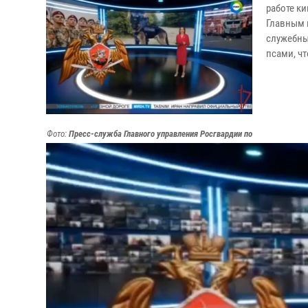
работе к
Главным 
служебны
псами, ч
Фото:
Пресс-служба Главного управления Росгвардии по
г. Москве