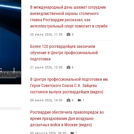
Столичные росгвардейцы задержали троих
В международный день шахмат сотрудник
мужчин, устроивших пьяный дебош в баре
вневедомственной охраны столичного
(видео)
главка Росгвардии рассказал, как
интеллектуальный спорт помогает в службе
06 августа 2026, 11:20
1
20 июля 2026, 11:30
5
Охрану общественного порядка и
безопасность на футбольном матче в Москве
Более 120 росгвардейцев закончили
обеспечила Росгвардия (видео)
обучение в Центре профессиональной
подготовки
06 августа 2026, 08:30
1
21 июля 2026, 12:00
6
Столичные росгвардейцы задержали
мужчину, устроившего дебош в букмекерской
В Центре профессиональной подготовки им.
конторе (Видео)
Героя Советского Союза С.Х. Зайцева
состоялся выпуск росгвардейцев (видео)
05 августа 2026, 12:39
1
09 июля 2026, 14:00
4
1
Московские росгвардейцы обеспечили
безопасность проведения футбольного матча
Росгвардия обеспечила правопорядок во
Кубка России (Видео)
время празднования Дня воздушно-
десантных войск в Москве (видео)
05 августа 2026, 12:35
1
03 августа 2026, 08:00
1