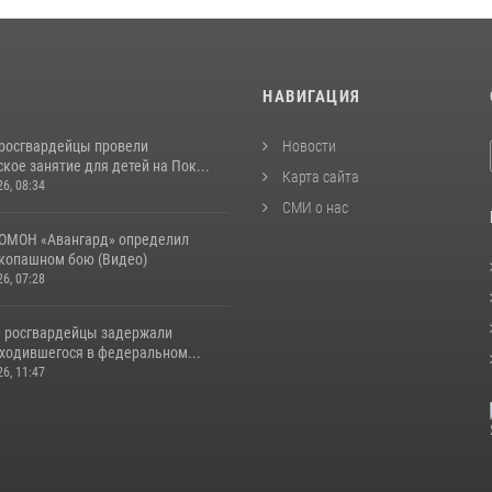
И
НАВИГАЦИЯ
росгвардейцы провели
Новости
кое занятие для детей на Пок...
Карта сайта
26, 08:34
СМИ о нас
ОМОН «Авангард» определил
укопашном бою (Видео)
26, 07:28
 росгвардейцы задержали
аходившегося в федеральном...
26, 11:47