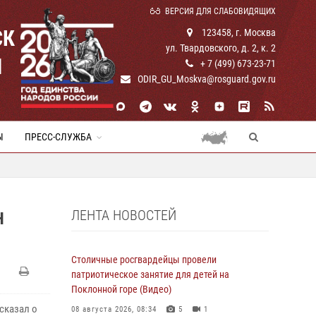
ВЕРСИЯ ДЛЯ СЛАБОВИДЯЩИХ
СК
123458, г. Москва
ул. Твардовского, д. 2, к. 2
И
+ 7 (499) 673-23-71
ODIR_GU_Moskva@rosguard.gov.ru
Ы
ПРЕСС-СЛУЖБА
ЛЕНТА НОВОСТЕЙ
Н
Столичные росгвардейцы провели
патриотическое занятие для детей на
Поклонной горе (Видео)
сказал о
08 августа 2026, 08:34
5
1