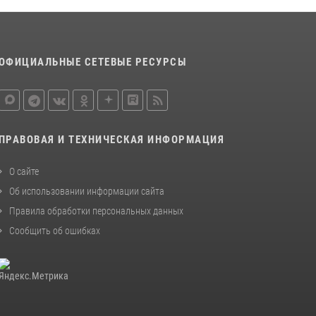
Центр профессиональной подготовки
сотрудников вневедомственной охраны
столичного главка Росгвардии отмечает своё
32-летие (видео)
ОФИЦИАЛЬНЫЕ СЕТЕВЫЕ РЕСУРСЫ
18 июля 2026, 08:00
8
1
Росгвардецы проверили места массового
пребывания молодежи в районе Китай-
города (видео)
ПРАВОВАЯ И ТЕХНИЧЕСКАЯ ИНФОРМАЦИЯ
30 июля 2026, 14:00
1
О сайте
Об использовании информации сайта
Правила обработки персональных данных
Сообщить об ошибках