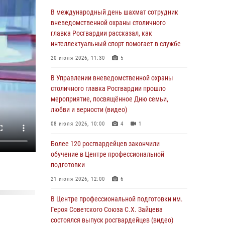
06 августа 2026, 08:30
1
В международный день шахмат сотрудник
Столичные росгвардейцы задержали
вневедомственной охраны столичного
мужчину, устроившего дебош в букмекерской
главка Росгвардии рассказал, как
конторе (Видео)
интеллектуальный спорт помогает в службе
05 августа 2026, 12:39
1
20 июля 2026, 11:30
5
Московские росгвардейцы обеспечили
В Управлении вневедомственной охраны
безопасность проведения футбольного матча
столичного главка Росгвардии прошло
Кубка России (Видео)
мероприятие, посвящённое Дню семьи,
любви и верности (видео)
05 августа 2026, 12:35
1
08 июля 2026, 10:00
4
1
Делегация МВД Республики Беларусь
ознакомилась с передовыми методами
Более 120 росгвардейцев закончили
работы Росгвардии в Москве (видео)
обучение в Центре профессиональной
подготовки
04 августа 2026, 18:16
5
1
21 июля 2026, 12:00
6
В столичном главке Росгвардии завершился
чемпионат по самбо и боевому самбо.
В Центре профессиональной подготовки им.
(видео)
Героя Советского Союза С.Х. Зайцева
состоялся выпуск росгвардейцев (видео)
04 августа 2026, 14:00
7
1