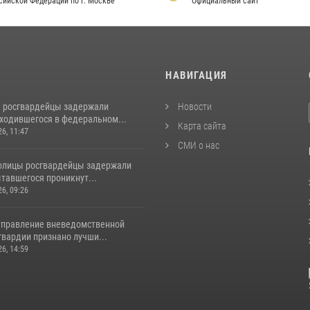
сийской Федерации по г. Москве
Официальный сайт
И
НАВИГАЦИЯ
 росгвардейцы задержали
Новости
аходившегося в федеральном...
Карта сайта
26, 11:47
СМИ о нас
толицы росгвардейцы задержали
тавшегося проникнут...
26, 09:26
управление вневедомственной
гвардии признано лучши...
26, 14:59