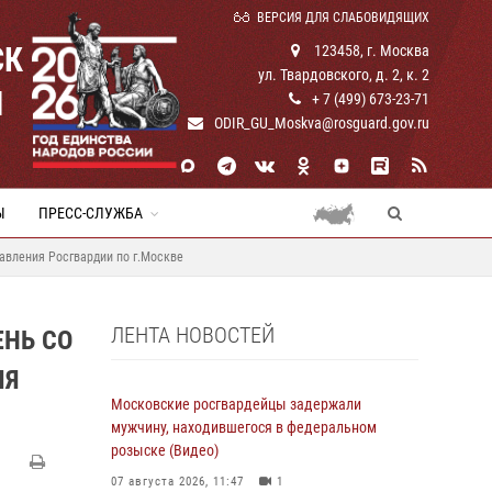
ВЕРСИЯ ДЛЯ СЛАБОВИДЯЩИХ
СК
123458, г. Москва
ул. Твардовского, д. 2, к. 2
И
+ 7 (499) 673-23-71
ODIR_GU_Moskva@rosguard.gov.ru
Ы
ПРЕСС-СЛУЖБА
авления Росгвардии по г.Москве
ЛЕНТА НОВОСТЕЙ
ЕНЬ СО
ИЯ
Московские росгвардейцы задержали
мужчину, находившегося в федеральном
розыске (Видео)
07 августа 2026, 11:47
1