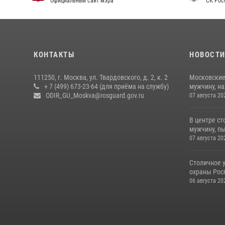
Официальный сайт мэра
СК Рос
КОНТАКТЫ
НОВОСТ
111250, г. Москва, ул. Твардовского, д. 2, к. 2
Московские
+ 7 (499) 673-23-64 (для приёма на службу)
мужчину, н
ODIR_GU_Moskva@rosguard.gov.ru
07 августа 20
В центре с
мужчину, пы
07 августа 20
Столичное 
охраны Рос
06 августа 20