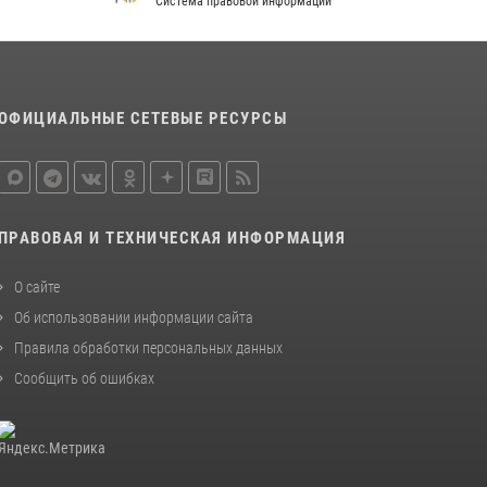
Система правовой информации
В спецподразделении столичного главка
Росгвардии завершился чемпионат по самбо
(виео)
15 июля 2026, 14:00
8
1
ОФИЦИАЛЬНЫЕ СЕТЕВЫЕ РЕСУРСЫ
Центр профессиональной подготовки
сотрудников вневедомственной охраны
столичного главка Росгвардии отмечает своё
32-летие (видео)
ПРАВОВАЯ И ТЕХНИЧЕСКАЯ ИНФОРМАЦИЯ
18 июля 2026, 08:00
8
1
О сайте
Об использовании информации сайта
Правила обработки персональных данных
Сообщить об ошибках