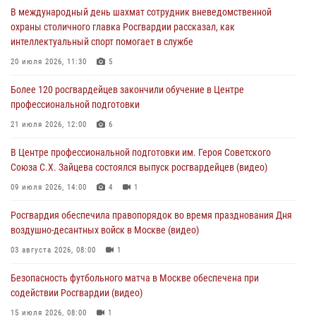
Охрану общественного порядка и безопасность на футбольном
В международный день шахмат сотрудник вневедомственной
матче в Москве обеспечила Росгвардия (видео)
охраны столичного главка Росгвардии рассказал, как
06 августа 2026, 08:30
1
интеллектуальный спорт помогает в службе
Столичные росгвардейцы задержали мужчину, устроившего дебош
20 июля 2026, 11:30
5
в букмекерской конторе (Видео)
Более 120 росгвардейцев закончили обучение в Центре
05 августа 2026, 12:39
1
профессиональной подготовки
Московские росгвардейцы обеспечили безопасность проведения
21 июля 2026, 12:00
6
футбольного матча Кубка России (Видео)
В Центре профессиональной подготовки им. Героя Советского
05 августа 2026, 12:35
1
Союза С.Х. Зайцева состоялся выпуск росгвардейцев (видео)
Делегация МВД Республики Беларусь ознакомилась с передовыми
09 июля 2026, 14:00
4
1
методами работы Росгвардии в Москве (видео)
Росгвардия обеспечила правопорядок во время празднования Дня
04 августа 2026, 18:16
5
1
воздушно-десантных войск в Москве (видео)
03 августа 2026, 08:00
1
Безопасность футбольного матча в Москве обеспечена при
содействии Росгвардии (видео)
15 июля 2026, 08:00
1