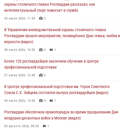
охраны столичного главка Росгвардии рассказал, как
04 августа 2026, 14:00
7
1
интеллектуальный спорт помогает в службе
Офицер Росгвардии стал гостем прямого эфира на «Радио Москвы»
20 июля 2026, 11:30
5
и рассказал о работе дежурных частей
В Управлении вневедомственной охраны столичного главка
04 августа 2026, 12:28
Росгвардии прошло мероприятие, посвящённое Дню семьи, любви и
верности (видео)
В Москве росгвардейцы задержали подозреваемого в нападении
на охранника торгового центра (видео)
08 июля 2026, 10:00
4
1
04 августа 2026, 08:26
1
Более 120 росгвардейцев закончили обучение в Центре
профессиональной подготовки
В Главном управлении Росгвардии по городу Москве подвели итоги
работы подразделений за прошедший месяц
21 июля 2026, 12:00
6
03 августа 2026, 13:00
В Центре профессиональной подготовки им. Героя Советского
Союза С.Х. Зайцева состоялся выпуск росгвардейцев (видео)
09 июля 2026, 14:00
4
1
Росгвардия обеспечила правопорядок во время празднования Дня
воздушно-десантных войск в Москве (видео)
03 августа 2026, 08:00
1