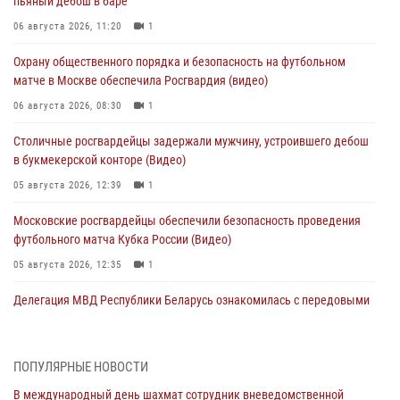
пьяный дебош в баре
06 августа 2026, 11:20
1
Охрану общественного порядка и безопасность на футбольном
матче в Москве обеспечила Росгвардия (видео)
06 августа 2026, 08:30
1
Столичные росгвардейцы задержали мужчину, устроившего дебош
в букмекерской конторе (Видео)
05 августа 2026, 12:39
1
Московские росгвардейцы обеспечили безопасность проведения
футбольного матча Кубка России (Видео)
05 августа 2026, 12:35
1
Делегация МВД Республики Беларусь ознакомилась с передовыми
методами работы Росгвардии в Москве (видео)
04 августа 2026, 18:16
5
1
ПОПУЛЯРНЫЕ НОВОСТИ
В столичном главке Росгвардии завершился чемпионат по самбо и
В международный день шахмат сотрудник вневедомственной
боевому самбо. (видео)