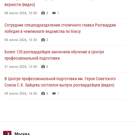
Росгвардия обеспечила правопорядок во время празднования Дня
верности (видео)
воздушно-десантных войск в Москве (видео)
08 июля 2026, 10:00
4
1
03 августа 2026, 08:00
1
Сотрудник спецподразделения столичного главка Росгвардии
Московские росгвардейцы пришли на помощь семье, у которой
победил в чемпионате ведомства по боксу
сломался автомобиль на проезжей части (Видео)
06 июля 2026, 13:30
2
02 августа 2026, 11:54
1
Более 120 росгвардейцев закончили обучение в Центре
профессиональной подготовки
21 июля 2026, 12:00
6
В Центре профессиональной подготовки им. Героя Советского
Союза С.Х. Зайцева состоялся выпуск росгвардейцев (видео)
09 июля 2026, 14:00
4
1
Росгвардия обеспечила правопорядок во время празднования Дня
воздушно-десантных войск в Москве (видео)
03 августа 2026, 08:00
1
Пазл счастливой жизни: история любви и службы сотрудников
Москва