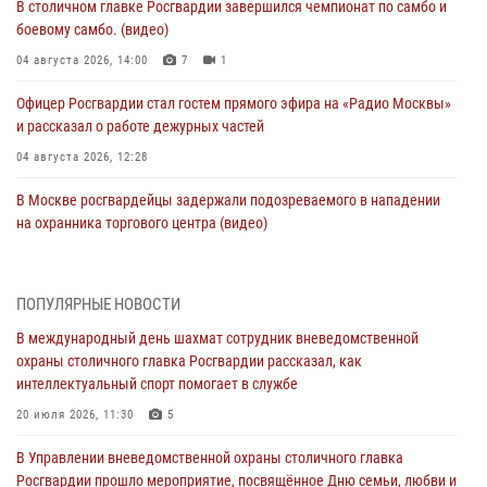
В столичном главке Росгвардии завершился чемпионат по самбо и
боевому самбо. (видео)
04 августа 2026, 14:00
7
1
Офицер Росгвардии стал гостем прямого эфира на «Радио Москвы»
и рассказал о работе дежурных частей
04 августа 2026, 12:28
В Москве росгвардейцы задержали подозреваемого в нападении
на охранника торгового центра (видео)
04 августа 2026, 08:26
1
В Главном управлении Росгвардии по городу Москве подвели итоги
ПОПУЛЯРНЫЕ НОВОСТИ
работы подразделений за прошедший месяц
В международный день шахмат сотрудник вневедомственной
03 августа 2026, 13:00
охраны столичного главка Росгвардии рассказал, как
интеллектуальный спорт помогает в службе
На востоке Москвы сотрудники Росгвардии задержали мужчину,
находящегося в федеральном розыске (видео)
20 июля 2026, 11:30
5
03 августа 2026, 12:00
1
В Управлении вневедомственной охраны столичного главка
Росгвардии прошло мероприятие, посвящённое Дню семьи, любви и