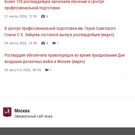
Более 120 росгвардейцев закончили обучение в Центре
профессиональной подготовки
Офицер Росгвардии стал гостем прямого эфира на «Радио Москвы»
и рассказал о работе дежурных частей
21 июля 2026, 12:00
6
04 августа 2026, 12:28
В Центре профессиональной подготовки им. Героя Советского
Союза С.Х. Зайцева состоялся выпуск росгвардейцев (видео)
09 июля 2026, 14:00
4
1
Росгвардия обеспечила правопорядок во время празднования Дня
воздушно-десантных войск в Москве (видео)
03 августа 2026, 08:00
1
Пазл счастливой жизни: история любви и службы сотрудников
вневедомственной охраны Росгвардии
08 июля 2026, 14:30
2
Безопасность футбольного матча в Москве обеспечена при
Москва
содействии Росгвардии (видео)
Официальный сайт мэра
15 июля 2026, 08:00
1