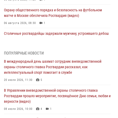
Охрану общественного порядка и безопасность на футбольном
матче в Москве обеспечила Росгвардия (видео)
06 августа 2026, 08:30
1
Столичные росгвардейцы задержали мужчину, устроившего дебош
в букмекерской конторе (Видео)
05 августа 2026, 12:39
1
ПОПУЛЯРНЫЕ НОВОСТИ
Московские росгвардейцы обеспечили безопасность проведения
В международный день шахмат сотрудник вневедомственной
футбольного матча Кубка России (Видео)
охраны столичного главка Росгвардии рассказал, как
05 августа 2026, 12:35
1
интеллектуальный спорт помогает в службе
Делегация МВД Республики Беларусь ознакомилась с передовыми
20 июля 2026, 11:30
5
методами работы Росгвардии в Москве (видео)
В Управлении вневедомственной охраны столичного главка
04 августа 2026, 18:16
5
1
Росгвардии прошло мероприятие, посвящённое Дню семьи, любви и
верности (видео)
В столичном главке Росгвардии завершился чемпионат по самбо и
боевому самбо. (видео)
08 июля 2026, 10:00
4
1
04 августа 2026, 14:00
7
1