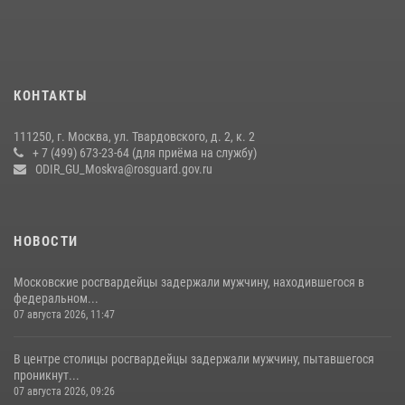
Росгвардия обеспечила безопасность массовых мероприятий в
Москве (видео)
27 июля 2026, 08:00
1
В спецподразделении столичного главка Росгвардии завершился
КОНТАКТЫ
чемпионат по самбо (виео)
15 июля 2026, 14:00
8
1
111250, г. Москва, ул. Твардовского, д. 2, к. 2
+ 7 (499) 673-23-64 (для приёма на службу)
Центр профессиональной подготовки сотрудников
ODIR_GU_Moskva@rosguard.gov.ru
вневедомственной охраны столичного главка Росгвардии отмечает
своё 32-летие (видео)
18 июля 2026, 08:00
8
1
НОВОСТИ
Московские росгвардейцы задержали мужчину, находившегося в
федеральном...
07 августа 2026, 11:47
В центре столицы росгвардейцы задержали мужчину, пытавшегося
проникнут...
07 августа 2026, 09:26