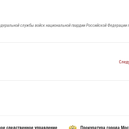
едеральной службы войск национальной гвардии Российской Федерации п
След
ое следственное управление
Прокуратура города Мо