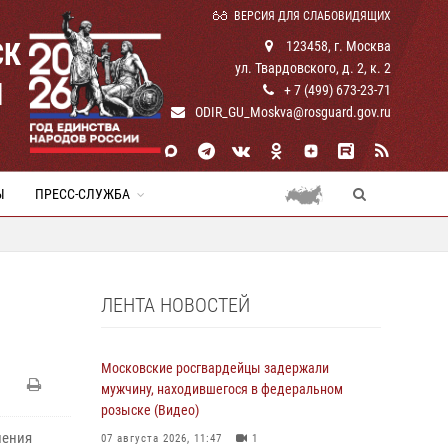
ВЕРСИЯ ДЛЯ СЛАБОВИДЯЩИХ
СК
123458, г. Москва
ул. Твардовского, д. 2, к. 2
И
+ 7 (499) 673-23-71
ODIR_GU_Moskva@rosguard.gov.ru
Ы
ПРЕСС-СЛУЖБА
ЛЕНТА НОВОСТЕЙ
Московские росгвардейцы задержали
мужчину, находившегося в федеральном
розыске (Видео)
ления
07 августа 2026, 11:47
1