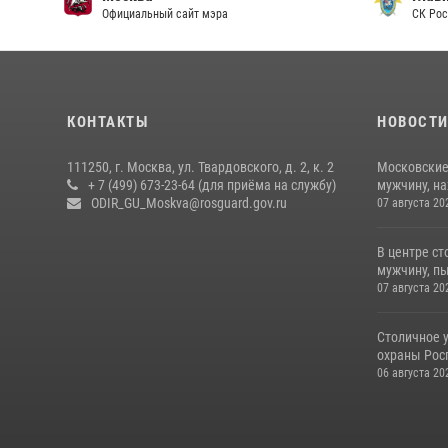
Официальный сайт мэра
СК Рос
КОНТАКТЫ
НОВОСТ
111250, г. Москва, ул. Твардовского, д. 2, к. 2
Московские
+ 7 (499) 673-23-64 (для приёма на службу)
мужчину, н
ODIR_GU_Moskva@rosguard.gov.ru
07 августа 20
В центре с
мужчину, пы
07 августа 20
Столичное 
охраны Рос
06 августа 20