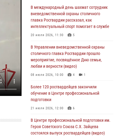
06 августа 2026, 08:30
1
В международный день шахмат сотрудник
Столичные росгвардейцы задержали
вневедомственной охраны столичного
мужчину, устроившего дебош в букмекерской
главка Росгвардии рассказал, как
конторе (Видео)
интеллектуальный спорт помогает в службе
05 августа 2026, 12:39
1
20 июля 2026, 11:30
5
Московские росгвардейцы обеспечили
В Управлении вневедомственной охраны
безопасность проведения футбольного матча
столичного главка Росгвардии прошло
Кубка России (Видео)
мероприятие, посвящённое Дню семьи,
любви и верности (видео)
05 августа 2026, 12:35
1
08 июля 2026, 10:00
4
1
Делегация МВД Республики Беларусь
ознакомилась с передовыми методами
Более 120 росгвардейцев закончили
работы Росгвардии в Москве (видео)
обучение в Центре профессиональной
подготовки
04 августа 2026, 18:16
5
1
21 июля 2026, 12:00
6
В столичном главке Росгвардии завершился
чемпионат по самбо и боевому самбо.
В Центре профессиональной подготовки им.
(видео)
Героя Советского Союза С.Х. Зайцева
состоялся выпуск росгвардейцев (видео)
04 августа 2026, 14:00
7
1