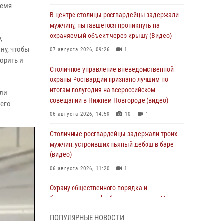
ремя
В центре столицы росгвардейцы задержали
мужчину, пытавшегося проникнуть на
охраняемый объект через крышу (Видео)
,
ну, чтобы
07 августа 2026, 09:26
1
ворить и
Столичное управление вневедомственной
охраны Росгвардии признано лучшим по
итогам полугодия на всероссийском
али
совещании в Нижнем Новгороде (видео)
него
06 августа 2026, 14:59
10
1
Столичные росгвардейцы задержали троих
мужчин, устроивших пьяный дебош в баре
(видео)
06 августа 2026, 11:20
1
Охрану общественного порядка и
безопасность на футбольном матче в Москве
обеспечила Росгвардия (видео)
ПОПУЛЯРНЫЕ НОВОСТИ