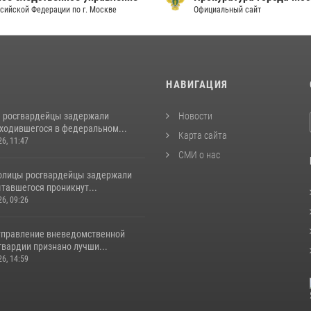
сийской Федерации по г. Москве
Официальный сайт
И
НАВИГАЦИЯ
 росгвардейцы задержали
Новости
аходившегося в федеральном...
Карта сайта
26, 11:47
СМИ о нас
толицы росгвардейцы задержали
тавшегося проникнут...
26, 09:26
управление вневедомственной
гвардии признано лучши...
26, 14:59