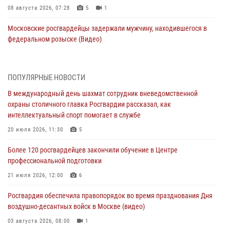
08 августа 2026, 07:28
5
1
Московские росгвардейцы задержали мужчину, находившегося в
федеральном розыске (Видео)
07 августа 2026, 11:47
1
В центре столицы росгвардейцы задержали мужчину, пытавшегося
ПОПУЛЯРНЫЕ НОВОСТИ
проникнуть на охраняемый объект через крышу (Видео)
В международный день шахмат сотрудник вневедомственной
07 августа 2026, 09:26
1
охраны столичного главка Росгвардии рассказал, как
интеллектуальный спорт помогает в службе
Столичное управление вневедомственной охраны Росгвардии
признано лучшим по итогам полугодия на всероссийском
20 июля 2026, 11:30
5
совещании в Нижнем Новгороде (видео)
Более 120 росгвардейцев закончили обучение в Центре
06 августа 2026, 14:59
10
1
профессиональной подготовки
Столичные росгвардейцы задержали троих мужчин, устроивших
21 июля 2026, 12:00
6
пьяный дебош в баре (видео)
Росгвардия обеспечила правопорядок во время празднования Дня
06 августа 2026, 11:20
1
воздушно-десантных войск в Москве (видео)
Охрану общественного порядка и безопасность на футбольном
03 августа 2026, 08:00
1