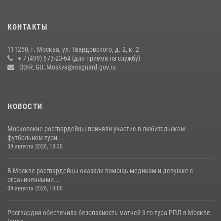
18 июля 2026, 08:00
8
1
Охрану общественного порядка и безопасность на футбольном
КОНТАКТЫ
матче в Москве обеспечила Росгвардия (видео)
06 августа 2026, 08:30
1
111250, г. Москва, ул. Твардовского, д. 2, к. 2
+ 7 (499) 673-23-64 (для приёма на службу)
Центральный округ Росгвардии отмечает 105-летие
ODIR_GU_Moskva@rosguard.gov.ru
15 июля 2026, 09:00
НОВОСТИ
Московские росгвардейцы приняли участие в любительском
футбольном турн...
09 августа 2026, 13:30
В Москве росгвардейцы оказали помощь медикам и девушке с
ограниченными...
09 августа 2026, 10:00
Росгвардия обеспечила безопасность матчей 3-го тура РПЛ в Москве