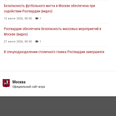
матче в Москве обеспечила Росгвардия (видео)
Безопасность футбольного матча в Москве обеспечена при
06 августа 2026, 08:30
1
содействии Росгвардии (видео)
15 июля 2026, 08:00
1
Росгвардия обеспечила безопасность массовых мероприятий в
Москве (видео)
27 июля 2026, 08:00
1
В спецподразделении столичного главка Росгвардии завершился
чемпионат по самбо (виео)
15 июля 2026, 14:00
8
1
Росгвардецы проверили места массового пребывания молодежи в
районе Китай-города (видео)
Москва
Официальный сайт мэра
30 июля 2026, 14:00
1
Центр профессиональной подготовки сотрудников
вневедомственной охраны столичного главка Росгвардии отмечает
своё 32-летие (видео)