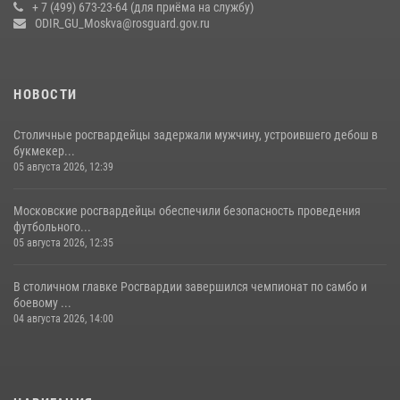
+ 7 (499) 673-23-64 (для приёма на службу)
В спецподразделении столичного главка Росгвардии завершился
ODIR_GU_Moskva@rosguard.gov.ru
чемпионат по самбо (виео)
15 июля 2026, 14:00
8
1
НОВОСТИ
Столичные росгвардейцы задержали мужчину, устроившего дебош в
букмекер...
05 августа 2026, 12:39
Московские росгвардейцы обеспечили безопасность проведения
футбольного...
05 августа 2026, 12:35
В столичном главке Росгвардии завершился чемпионат по самбо и
боевому ...
04 августа 2026, 14:00