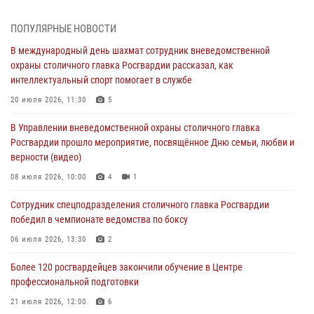
В Главном управлении Росгвардии по городу Москве подвели итоги
ПОПУЛЯРНЫЕ НОВОСТИ
работы подразделений за прошедший месяц
В международный день шахмат сотрудник вневедомственной
03 августа 2026, 13:00
охраны столичного главка Росгвардии рассказал, как
интеллектуальный спорт помогает в службе
На востоке Москвы сотрудники Росгвардии задержали мужчину,
находящегося в федеральном розыске (видео)
20 июля 2026, 11:30
5
03 августа 2026, 12:00
1
В Управлении вневедомственной охраны столичного главка
Росгвардии прошло мероприятие, посвящённое Дню семьи, любви и
Росгвардия обеспечила правопорядок во время празднования Дня
верности (видео)
воздушно-десантных войск в Москве (видео)
08 июля 2026, 10:00
4
1
03 августа 2026, 08:00
1
Сотрудник спецподразделения столичного главка Росгвардии
Московские росгвардейцы пришли на помощь семье, у которой
победил в чемпионате ведомства по боксу
сломался автомобиль на проезжей части (Видео)
06 июля 2026, 13:30
2
02 августа 2026, 11:54
1
Более 120 росгвардейцев закончили обучение в Центре
профессиональной подготовки
21 июля 2026, 12:00
6