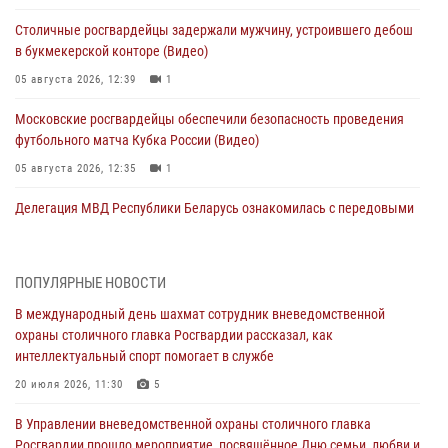
Столичные росгвардейцы задержали мужчину, устроившего дебош
в букмекерской конторе (Видео)
05 августа 2026, 12:39
1
Московские росгвардейцы обеспечили безопасность проведения
футбольного матча Кубка России (Видео)
05 августа 2026, 12:35
1
Делегация МВД Республики Беларусь ознакомилась с передовыми
методами работы Росгвардии в Москве (видео)
04 августа 2026, 18:16
5
1
ПОПУЛЯРНЫЕ НОВОСТИ
В столичном главке Росгвардии завершился чемпионат по самбо и
В международный день шахмат сотрудник вневедомственной
боевому самбо. (видео)
охраны столичного главка Росгвардии рассказал, как
04 августа 2026, 14:00
7
1
интеллектуальный спорт помогает в службе
Офицер Росгвардии стал гостем прямого эфира на «Радио Москвы»
20 июля 2026, 11:30
5
и рассказал о работе дежурных частей
В Управлении вневедомственной охраны столичного главка
04 августа 2026, 12:28
Росгвардии прошло мероприятие, посвящённое Дню семьи, любви и