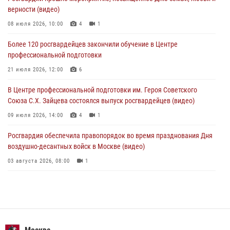
верности (видео)
В Москве росгвардейцы задержали подозреваемого в нападении
на охранника торгового центра (видео)
08 июля 2026, 10:00
4
1
04 августа 2026, 08:26
1
Более 120 росгвардейцев закончили обучение в Центре
профессиональной подготовки
В Главном управлении Росгвардии по городу Москве подвели итоги
работы подразделений за прошедший месяц
21 июля 2026, 12:00
6
03 августа 2026, 13:00
В Центре профессиональной подготовки им. Героя Советского
Союза С.Х. Зайцева состоялся выпуск росгвардейцев (видео)
09 июля 2026, 14:00
4
1
Росгвардия обеспечила правопорядок во время празднования Дня
воздушно-десантных войск в Москве (видео)
03 августа 2026, 08:00
1
Пазл счастливой жизни: история любви и службы сотрудников
вневедомственной охраны Росгвардии
08 июля 2026, 14:30
2
Безопасность футбольного матча в Москве обеспечена при