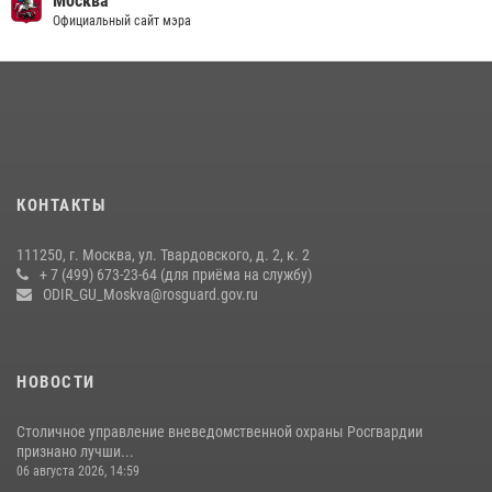
Москва
содействии Росгвардии (видео)
Официальный сайт мэра
15 июля 2026, 08:00
1
Росгвардия обеспечила безопасность массовых мероприятий в
Москве (видео)
27 июля 2026, 08:00
1
В спецподразделении столичного главка Росгвардии завершился
КОНТАКТЫ
чемпионат по самбо (виео)
15 июля 2026, 14:00
8
1
111250, г. Москва, ул. Твардовского, д. 2, к. 2
+ 7 (499) 673-23-64 (для приёма на службу)
Центр профессиональной подготовки сотрудников
ODIR_GU_Moskva@rosguard.gov.ru
вневедомственной охраны столичного главка Росгвардии отмечает
своё 32-летие (видео)
18 июля 2026, 08:00
8
1
НОВОСТИ
Столичное управление вневедомственной охраны Росгвардии
признано лучши...
06 августа 2026, 14:59