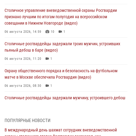
Столичное управление вневедомственной охраны Росгвардии
признано лучшим по итогам полугодия на всероссийском
совещании в Нижнем Новгороде (видео)
06 августа 2026, 14:59
10
1
Столичные росгвардейцы задержали троих мужчин, устроивших
пьяный дебош в баре (видео)
06 августа 2026, 11:20
1
Охрану общественного порядка и безопасность на футбольном
матче в Москве обеспечила Росгвардия (видео)
06 августа 2026, 08:30
1
Столичные росгвардейцы задержали мужчину, устроившего дебош
в букмекерской конторе (Видео)
05 августа 2026, 12:39
1
ПОПУЛЯРНЫЕ НОВОСТИ
Московские росгвардейцы обеспечили безопасность проведения
В международный день шахмат сотрудник вневедомственной
футбольного матча Кубка России (Видео)