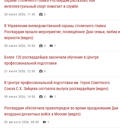
охраны столичного главка Росгвардии рассказал, как
05 августа 2026, 12:35
1
интеллектуальный спорт помогает в службе
Делегация МВД Республики Беларусь ознакомилась с передовыми
20 июля 2026, 11:30
5
методами работы Росгвардии в Москве (видео)
В Управлении вневедомственной охраны столичного главка
04 августа 2026, 18:16
5
1
Росгвардии прошло мероприятие, посвящённое Дню семьи, любви и
верности (видео)
В столичном главке Росгвардии завершился чемпионат по самбо и
боевому самбо. (видео)
08 июля 2026, 10:00
4
1
04 августа 2026, 14:00
7
1
Более 120 росгвардейцев закончили обучение в Центре
профессиональной подготовки
Офицер Росгвардии стал гостем прямого эфира на «Радио Москвы»
и рассказал о работе дежурных частей
21 июля 2026, 12:00
6
04 августа 2026, 12:28
В Центре профессиональной подготовки им. Героя Советского
Союза С.Х. Зайцева состоялся выпуск росгвардейцев (видео)
09 июля 2026, 14:00
4
1
Росгвардия обеспечила правопорядок во время празднования Дня
воздушно-десантных войск в Москве (видео)
03 августа 2026, 08:00
1