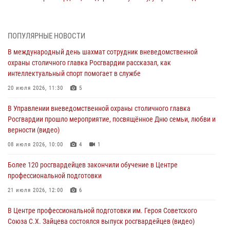
в букмекерской конторе (Видео)
05 августа 2026, 12:39
1
ПОПУЛЯРНЫЕ НОВОСТИ
Московские росгвардейцы обеспечили безопасность проведения
В международный день шахмат сотрудник вневедомственной
футбольного матча Кубка России (Видео)
охраны столичного главка Росгвардии рассказал, как
05 августа 2026, 12:35
1
интеллектуальный спорт помогает в службе
Делегация МВД Республики Беларусь ознакомилась с передовыми
20 июля 2026, 11:30
5
методами работы Росгвардии в Москве (видео)
В Управлении вневедомственной охраны столичного главка
04 августа 2026, 18:16
5
1
Росгвардии прошло мероприятие, посвящённое Дню семьи, любви и
верности (видео)
В столичном главке Росгвардии завершился чемпионат по самбо и
боевому самбо. (видео)
08 июля 2026, 10:00
4
1
04 августа 2026, 14:00
7
1
Более 120 росгвардейцев закончили обучение в Центре
профессиональной подготовки
Офицер Росгвардии стал гостем прямого эфира на «Радио Москвы»
и рассказал о работе дежурных частей
21 июля 2026, 12:00
6
04 августа 2026, 12:28
В Центре профессиональной подготовки им. Героя Советского
Союза С.Х. Зайцева состоялся выпуск росгвардейцев (видео)