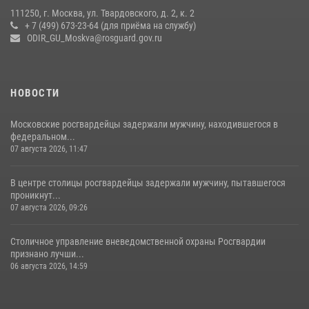
15 июля 2026, 14:00
8
1
111250, г. Москва, ул. Твардовского, д. 2, к. 2
+ 7 (499) 673-23-64 (для приёма на службу)
Центр профессиональной подготовки сотрудников
ODIR_GU_Moskva@rosguard.gov.ru
вневедомственной охраны столичного главка Росгвардии отмечает
своё 32-летие (видео)
18 июля 2026, 08:00
8
1
НОВОСТИ
Московские росгвардейцы задержали мужчину, находившегося в
федеральном...
07 августа 2026, 11:47
В центре столицы росгвардейцы задержали мужчину, пытавшегося
проникнут...
07 августа 2026, 09:26
Столичное управление вневедомственной охраны Росгвардии
признано лучши...
06 августа 2026, 14:59