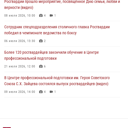
Росгвардии прошло мероприятие, посвящённое Дню семьи, любви и
Росгвардия обеспечила правопорядок во время празднования Дня
верности (видео)
воздушно-десантных войск в Москве (видео)
08 июля 2026, 10:00
4
1
03 августа 2026, 08:00
1
Сотрудник спецподразделения столичного главка Росгвардии
Московские росгвардейцы пришли на помощь семье, у которой
победил в чемпионате ведомства по боксу
сломался автомобиль на проезжей части (Видео)
06 июля 2026, 13:30
2
02 августа 2026, 11:54
1
Более 120 росгвардейцев закончили обучение в Центре
профессиональной подготовки
21 июля 2026, 12:00
6
В Центре профессиональной подготовки им. Героя Советского
Союза С.Х. Зайцева состоялся выпуск росгвардейцев (видео)
09 июля 2026, 14:00
4
1
Росгвардия обеспечила правопорядок во время празднования Дня
воздушно-десантных войск в Москве (видео)
03 августа 2026, 08:00
1