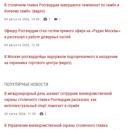
В столичном главке Росгвардии завершился чемпионат по самбо и
боевому самбо. (видео)
04 августа 2026, 14:00
7
1
Офицер Росгвардии стал гостем прямого эфира на «Радио Москвы»
и рассказал о работе дежурных частей
04 августа 2026, 12:28
В Москве росгвардейцы задержали подозреваемого в нападении
на охранника торгового центра (видео)
04 августа 2026, 08:26
1
В Главном управлении Росгвардии по городу Москве подвели итоги
ПОПУЛЯРНЫЕ НОВОСТИ
работы подразделений за прошедший месяц
В международный день шахмат сотрудник вневедомственной
03 августа 2026, 13:00
охраны столичного главка Росгвардии рассказал, как
интеллектуальный спорт помогает в службе
На востоке Москвы сотрудники Росгвардии задержали мужчину,
находящегося в федеральном розыске (видео)
20 июля 2026, 11:30
5
03 августа 2026, 12:00
1
В Управлении вневедомственной охраны столичного главка