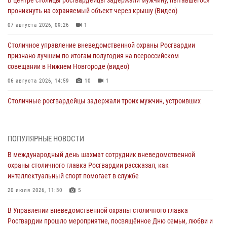
проникнуть на охраняемый объект через крышу (Видео)
07 августа 2026, 09:26
1
Столичное управление вневедомственной охраны Росгвардии
признано лучшим по итогам полугодия на всероссийском
совещании в Нижнем Новгороде (видео)
06 августа 2026, 14:59
10
1
Столичные росгвардейцы задержали троих мужчин, устроивших
пьяный дебош в баре (видео)
06 августа 2026, 11:20
1
ПОПУЛЯРНЫЕ НОВОСТИ
Охрану общественного порядка и безопасность на футбольном
В международный день шахмат сотрудник вневедомственной
матче в Москве обеспечила Росгвардия (видео)
охраны столичного главка Росгвардии рассказал, как
06 августа 2026, 08:30
1
интеллектуальный спорт помогает в службе
Столичные росгвардейцы задержали мужчину, устроившего дебош
20 июля 2026, 11:30
5
в букмекерской конторе (Видео)
В Управлении вневедомственной охраны столичного главка
05 августа 2026, 12:39
1
Росгвардии прошло мероприятие, посвящённое Дню семьи, любви и