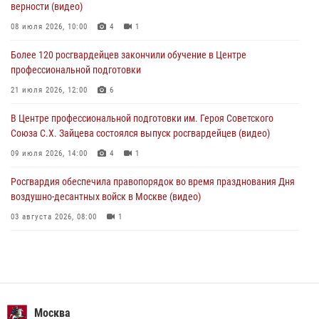
верности (видео)
Московские росгвардейцы обеспечили безопасность проведения
футбольного матча Кубка России (Видео)
08 июля 2026, 10:00
4
1
05 августа 2026, 12:35
1
Более 120 росгвардейцев закончили обучение в Центре
профессиональной подготовки
Делегация МВД Республики Беларусь ознакомилась с передовыми
методами работы Росгвардии в Москве (видео)
21 июля 2026, 12:00
6
04 августа 2026, 18:16
5
1
В Центре профессиональной подготовки им. Героя Советского
Союза С.Х. Зайцева состоялся выпуск росгвардейцев (видео)
09 июля 2026, 14:00
4
1
Росгвардия обеспечила правопорядок во время празднования Дня
воздушно-десантных войск в Москве (видео)
03 августа 2026, 08:00
1
Пазл счастливой жизни: история любви и службы сотрудников
вневедомственной охраны Росгвардии
08 июля 2026, 14:30
2
Безопасность футбольного матча в Москве обеспечена при
Москва