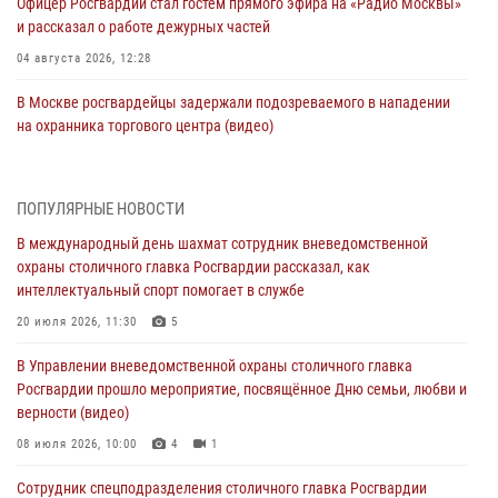
Офицер Росгвардии стал гостем прямого эфира на «Радио Москвы»
и рассказал о работе дежурных частей
04 августа 2026, 12:28
В Москве росгвардейцы задержали подозреваемого в нападении
на охранника торгового центра (видео)
04 августа 2026, 08:26
1
В Главном управлении Росгвардии по городу Москве подвели итоги
ПОПУЛЯРНЫЕ НОВОСТИ
работы подразделений за прошедший месяц
В международный день шахмат сотрудник вневедомственной
03 августа 2026, 13:00
охраны столичного главка Росгвардии рассказал, как
интеллектуальный спорт помогает в службе
На востоке Москвы сотрудники Росгвардии задержали мужчину,
находящегося в федеральном розыске (видео)
20 июля 2026, 11:30
5
03 августа 2026, 12:00
1
В Управлении вневедомственной охраны столичного главка
Росгвардии прошло мероприятие, посвящённое Дню семьи, любви и
Росгвардия обеспечила правопорядок во время празднования Дня
верности (видео)
воздушно-десантных войск в Москве (видео)
08 июля 2026, 10:00
4
1
03 августа 2026, 08:00
1
Сотрудник спецподразделения столичного главка Росгвардии
Московские росгвардейцы пришли на помощь семье, у которой