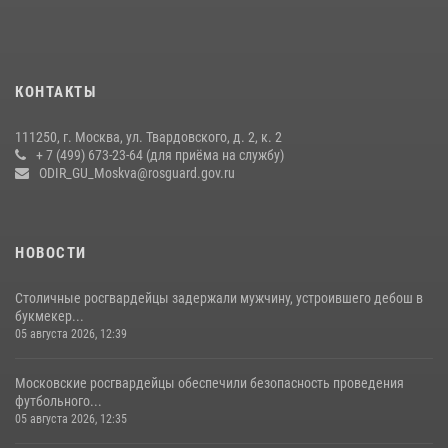
содействии Росгвардии (видео)
15 июля 2026, 08:00
1
Росгвардия обеспечила безопасность массовых мероприятий в
КОНТАКТЫ
Москве (видео)
27 июля 2026, 08:00
1
111250, г. Москва, ул. Твардовского, д. 2, к. 2
+ 7 (499) 673-23-64 (для приёма на службу)
В спецподразделении столичного главка Росгвардии завершился
ODIR_GU_Moskva@rosguard.gov.ru
чемпионат по самбо (виео)
15 июля 2026, 14:00
8
1
НОВОСТИ
Столичные росгвардейцы задержали мужчину, устроившего дебош в
букмекер...
05 августа 2026, 12:39
Московские росгвардейцы обеспечили безопасность проведения
футбольного...
05 августа 2026, 12:35