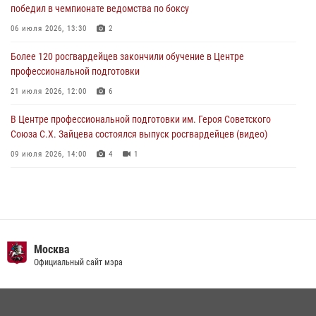
победил в чемпионате ведомства по боксу
сломался автомобиль на проезжей части (Видео)
06 июля 2026, 13:30
2
02 августа 2026, 11:54
1
Более 120 росгвардейцев закончили обучение в Центре
профессиональной подготовки
21 июля 2026, 12:00
6
В Центре профессиональной подготовки им. Героя Советского
Союза С.Х. Зайцева состоялся выпуск росгвардейцев (видео)
09 июля 2026, 14:00
4
1
Росгвардия обеспечила правопорядок во время празднования Дня
воздушно-десантных войск в Москве (видео)
03 августа 2026, 08:00
1
Пазл счастливой жизни: история любви и службы сотрудников
Москва
вневедомственной охраны Росгвардии
Официальный сайт мэра
08 июля 2026, 14:30
2
Безопасность футбольного матча в Москве обеспечена при