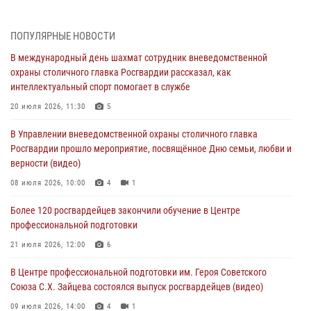
04 августа 2026, 14:00
7
1
Офицер Росгвардии стал гостем прямого эфира на «Радио Москвы»
ПОПУЛЯРНЫЕ НОВОСТИ
и рассказал о работе дежурных частей
В международный день шахмат сотрудник вневедомственной
04 августа 2026, 12:28
охраны столичного главка Росгвардии рассказал, как
интеллектуальный спорт помогает в службе
В Москве росгвардейцы задержали подозреваемого в нападении
на охранника торгового центра (видео)
20 июля 2026, 11:30
5
04 августа 2026, 08:26
1
В Управлении вневедомственной охраны столичного главка
Росгвардии прошло мероприятие, посвящённое Дню семьи, любви и
В Главном управлении Росгвардии по городу Москве подвели итоги
верности (видео)
работы подразделений за прошедший месяц
08 июля 2026, 10:00
4
1
03 августа 2026, 13:00
Более 120 росгвардейцев закончили обучение в Центре
На востоке Москвы сотрудники Росгвардии задержали мужчину,
профессиональной подготовки
находящегося в федеральном розыске (видео)
21 июля 2026, 12:00
6
03 августа 2026, 12:00
1
В Центре профессиональной подготовки им. Героя Советского
Союза С.Х. Зайцева состоялся выпуск росгвардейцев (видео)
09 июля 2026, 14:00
4
1