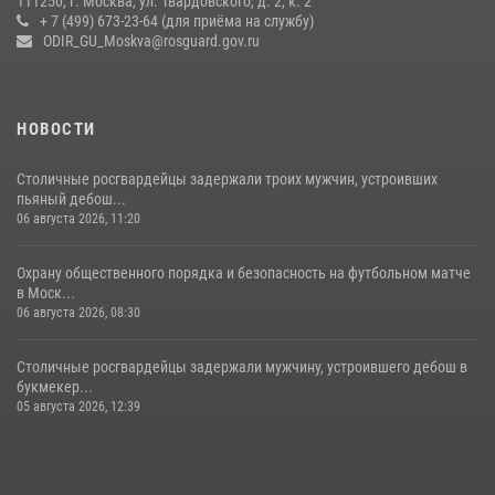
111250, г. Москва, ул. Твардовского, д. 2, к. 2
+ 7 (499) 673-23-64 (для приёма на службу)
Центр профессиональной подготовки сотрудников
ODIR_GU_Moskva@rosguard.gov.ru
вневедомственной охраны столичного главка Росгвардии отмечает
своё 32-летие (видео)
18 июля 2026, 08:00
8
1
НОВОСТИ
Столичные росгвардейцы задержали троих мужчин, устроивших
пьяный дебош...
06 августа 2026, 11:20
Охрану общественного порядка и безопасность на футбольном матче
в Моск...
06 августа 2026, 08:30
Столичные росгвардейцы задержали мужчину, устроившего дебош в
букмекер...
05 августа 2026, 12:39