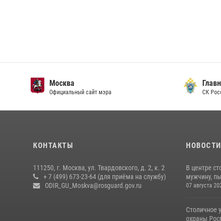
Москва
Главн
Официальный сайт мэра
СК Рос
КОНТАКТЫ
НОВОСТ
111250, г. Москва, ул. Твардовского, д. 2, к. 2
В центре с
+ 7 (499) 673-23-64 (для приёма на службу)
мужчину, пы
ODIR_GU_Moskva@rosguard.gov.ru
07 августа 20
Столичное 
охраны Рос