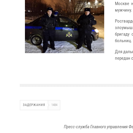
Москве н
мужчину.
Росгвар
злоумыш
бригаду 
больниц. 
Для даль
передан 
ЗАДЕРЖАНИЯ
1484
Пресс-служба Главного управления Ф