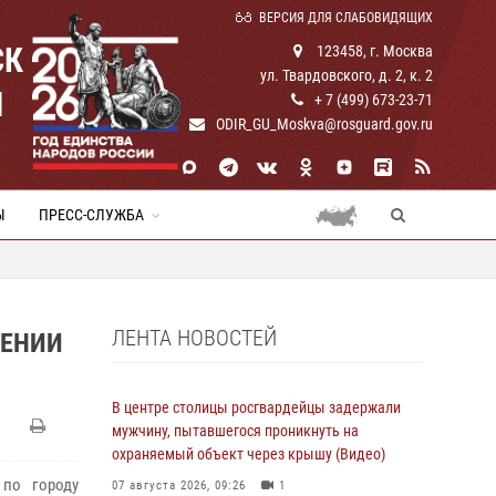
ВЕРСИЯ ДЛЯ СЛАБОВИДЯЩИХ
СК
123458, г. Москва
ул. Твардовского, д. 2, к. 2
И
+ 7 (499) 673-23-71
ODIR_GU_Moskva@rosguard.gov.ru
Ы
ПРЕСС-СЛУЖБА
ЛЕНТА НОВОСТЕЙ
СЕНИИ
В центре столицы росгвардейцы задержали
мужчину, пытавшегося проникнуть на
охраняемый объект через крышу (Видео)
 по городу
07 августа 2026, 09:26
1