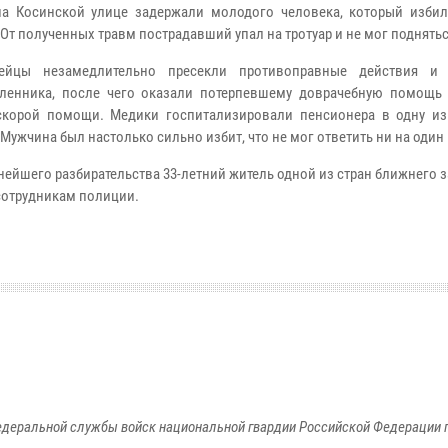
а Косинской улице задержали молодого человека, который изби
 От полученных травм пострадавший упал на тротуар и не мог поднять
дейцы незамедлительно пресекли противоправные действия и 
ленника, после чего оказали потерпевшему доврачебную помощь
скорой помощи. Медики госпитализировали пенсионера в одну из
Мужчина был настолько сильно избит, что не мог ответить ни на один
нейшего разбирательства 33-летний житель одной из стран ближнего 
сотрудникам полиции.
едеральной службы войск национальной гвардии Российской Федерации п