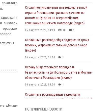
л пожилого
Столичное управление вневедомственной
ся.
охраны Росгвардии признано лучшим по
задержали
итогам полугодия на всероссийском
 и вызвали
совещании в Нижнем Новгороде (видео)
 городских
06 августа 2026, 14:59
10
1
 вопрос.
Столичные росгвардейцы задержали троих
зарубежья
мужчин, устроивших пьяный дебош в баре
(видео)
06 августа 2026, 11:20
1
Охрану общественного порядка и
безопасность на футбольном матче в Москве
обеспечила Росгвардия (видео)
06 августа 2026, 08:30
1
Столичные росгвардейцы задержали
мужчину, устроившего дебош в букмекерской
конторе (Видео)
о г. Москве
ПОПУЛЯРНЫЕ НОВОСТИ