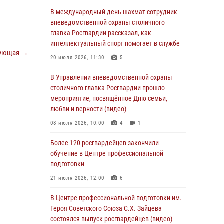
05 августа 2026, 12:39
1
В международный день шахмат сотрудник
Московские росгвардейцы обеспечили
вневедомственной охраны столичного
безопасность проведения футбольного матча
главка Росгвардии рассказал, как
Кубка России (Видео)
интеллектуальный спорт помогает в службе
ующая →
05 августа 2026, 12:35
1
20 июля 2026, 11:30
5
Делегация МВД Республики Беларусь
В Управлении вневедомственной охраны
ознакомилась с передовыми методами
столичного главка Росгвардии прошло
работы Росгвардии в Москве (видео)
мероприятие, посвящённое Дню семьи,
любви и верности (видео)
04 августа 2026, 18:16
5
1
08 июля 2026, 10:00
4
1
В столичном главке Росгвардии завершился
чемпионат по самбо и боевому самбо.
Более 120 росгвардейцев закончили
(видео)
обучение в Центре профессиональной
подготовки
04 августа 2026, 14:00
7
1
21 июля 2026, 12:00
6
Офицер Росгвардии стал гостем прямого
эфира на «Радио Москвы» и рассказал о
В Центре профессиональной подготовки им.
работе дежурных частей
Героя Советского Союза С.Х. Зайцева
состоялся выпуск росгвардейцев (видео)
04 августа 2026, 12:28