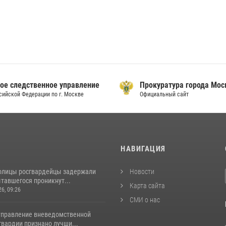
ое следственное управление
Прокуратура города Мо
сийской Федерации по г. Москве
Официальный сайт
И
НАВИГАЦИЯ
толицы росгвардейцы задержали
Новости
тавшегося проникнут...
Карта сайта
26, 09:26
СМИ о нас
управление вневедомственной
гвардии признано лучши...