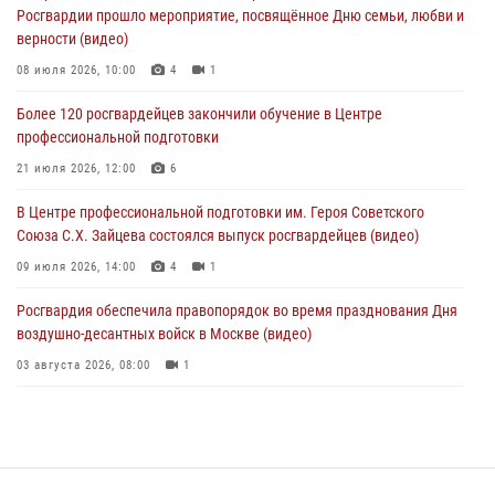
04 августа 2026, 18:16
5
1
Росгвардии прошло мероприятие, посвящённое Дню семьи, любви и
верности (видео)
В столичном главке Росгвардии завершился чемпионат по самбо и
боевому самбо. (видео)
08 июля 2026, 10:00
4
1
04 августа 2026, 14:00
7
1
Более 120 росгвардейцев закончили обучение в Центре
профессиональной подготовки
Офицер Росгвардии стал гостем прямого эфира на «Радио Москвы»
и рассказал о работе дежурных частей
21 июля 2026, 12:00
6
04 августа 2026, 12:28
В Центре профессиональной подготовки им. Героя Советского
Союза С.Х. Зайцева состоялся выпуск росгвардейцев (видео)
09 июля 2026, 14:00
4
1
Росгвардия обеспечила правопорядок во время празднования Дня
воздушно-десантных войск в Москве (видео)
03 августа 2026, 08:00
1
Пазл счастливой жизни: история любви и службы сотрудников
вневедомственной охраны Росгвардии
08 июля 2026, 14:30
2