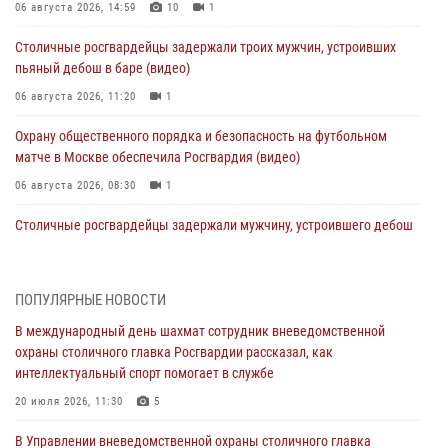
06 августа 2026, 14:59
10
1
Столичные росгвардейцы задержали троих мужчин, устроивших
пьяный дебош в баре (видео)
06 августа 2026, 11:20
1
Охрану общественного порядка и безопасность на футбольном
матче в Москве обеспечила Росгвардия (видео)
06 августа 2026, 08:30
1
Столичные росгвардейцы задержали мужчину, устроившего дебош
в букмекерской конторе (Видео)
05 августа 2026, 12:39
1
ПОПУЛЯРНЫЕ НОВОСТИ
Московские росгвардейцы обеспечили безопасность проведения
В международный день шахмат сотрудник вневедомственной
футбольного матча Кубка России (Видео)
охраны столичного главка Росгвардии рассказал, как
05 августа 2026, 12:35
1
интеллектуальный спорт помогает в службе
Делегация МВД Республики Беларусь ознакомилась с передовыми
20 июля 2026, 11:30
5
методами работы Росгвардии в Москве (видео)
В Управлении вневедомственной охраны столичного главка