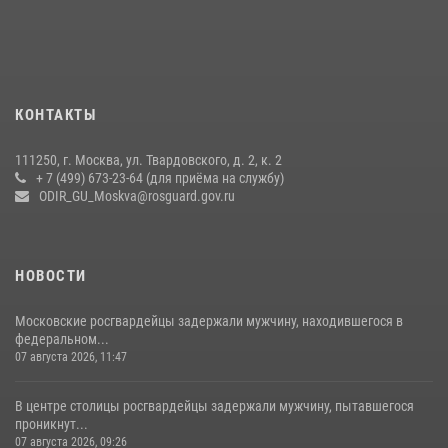
Росгвардия обеспечила безопасность массовых мероприятий в
Москве (видео)
27 июля 2026, 08:00
1
В спецподразделении столичного главка Росгвардии завершился
КОНТАКТЫ
чемпионат по самбо (виео)
15 июля 2026, 14:00
8
1
111250, г. Москва, ул. Твардовского, д. 2, к. 2
+ 7 (499) 673-23-64 (для приёма на службу)
Центр профессиональной подготовки сотрудников
ODIR_GU_Moskva@rosguard.gov.ru
вневедомственной охраны столичного главка Росгвардии отмечает
своё 32-летие (видео)
18 июля 2026, 08:00
8
1
НОВОСТИ
Московские росгвардейцы задержали мужчину, находившегося в
федеральном...
07 августа 2026, 11:47
В центре столицы росгвардейцы задержали мужчину, пытавшегося
проникнут...
07 августа 2026, 09:26