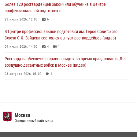
04 августа 2026, 14:00
7
1
Более 120 росгвардейцев закончили обучение в Центре
профессиональной подготовки
Офицер Росгвардии стал гостем прямого эфира на «Радио Москвы»
и рассказал о работе дежурных частей
21 июля 2026, 12:00
6
04 августа 2026, 12:28
В Центре профессиональной подготовки им. Героя Советского
Союза С.Х. Зайцева состоялся выпуск росгвардейцев (видео)
09 июля 2026, 14:00
4
1
Росгвардия обеспечила правопорядок во время празднования Дня
воздушно-десантных войск в Москве (видео)
03 августа 2026, 08:00
1
Пазл счастливой жизни: история любви и службы сотрудников
вневедомственной охраны Росгвардии
08 июля 2026, 14:30
2
Безопасность футбольного матча в Москве обеспечена при
Москва
содействии Росгвардии (видео)
Официальный сайт мэра
15 июля 2026, 08:00
1