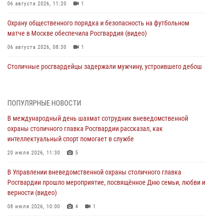
06 августа 2026, 11:20
1
Охрану общественного порядка и безопасность на футбольном
матче в Москве обеспечила Росгвардия (видео)
06 августа 2026, 08:30
1
Столичные росгвардейцы задержали мужчину, устроившего дебош
в букмекерской конторе (Видео)
05 августа 2026, 12:39
1
ПОПУЛЯРНЫЕ НОВОСТИ
Московские росгвардейцы обеспечили безопасность проведения
В международный день шахмат сотрудник вневедомственной
футбольного матча Кубка России (Видео)
охраны столичного главка Росгвардии рассказал, как
05 августа 2026, 12:35
1
интеллектуальный спорт помогает в службе
Делегация МВД Республики Беларусь ознакомилась с передовыми
20 июля 2026, 11:30
5
методами работы Росгвардии в Москве (видео)
В Управлении вневедомственной охраны столичного главка
04 августа 2026, 18:16
5
1
Росгвардии прошло мероприятие, посвящённое Дню семьи, любви и
верности (видео)
В столичном главке Росгвардии завершился чемпионат по самбо и
боевому самбо. (видео)
08 июля 2026, 10:00
4
1