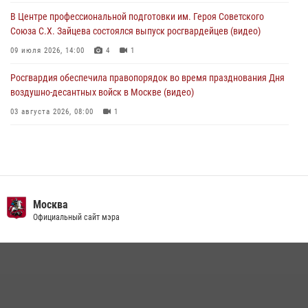
03 августа 2026, 13:00
В Центре профессиональной подготовки им. Героя Советского
Союза С.Х. Зайцева состоялся выпуск росгвардейцев (видео)
09 июля 2026, 14:00
4
1
Росгвардия обеспечила правопорядок во время празднования Дня
воздушно-десантных войск в Москве (видео)
03 августа 2026, 08:00
1
Пазл счастливой жизни: история любви и службы сотрудников
вневедомственной охраны Росгвардии
08 июля 2026, 14:30
2
Безопасность футбольного матча в Москве обеспечена при
Москва
содействии Росгвардии (видео)
Официальный сайт мэра
15 июля 2026, 08:00
1
Росгвардия обеспечила безопасность массовых мероприятий в
Москве (видео)
27 июля 2026, 08:00
1