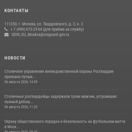
В спецподразделении столичного главка Росгвардии завершился
КОНТАКТЫ
чемпионат по самбо (виео)
15 июля 2026, 14:00
8
1
111250, г. Москва, ул. Твардовского, д. 2, к. 2
+ 7 (499) 673-23-64 (для приёма на службу)
Центр профессиональной подготовки сотрудников
ODIR_GU_Moskva@rosguard.gov.ru
вневедомственной охраны столичного главка Росгвардии отмечает
своё 32-летие (видео)
18 июля 2026, 08:00
8
1
НОВОСТИ
Столичное управление вневедомственной охраны Росгвардии
признано лучши...
06 августа 2026, 14:59
Столичные росгвардейцы задержали троих мужчин, устроивших
пьяный дебош...
06 августа 2026, 11:20
Охрану общественного порядка и безопасность на футбольном матче
в Моск...