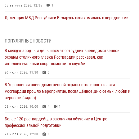
05 августа 2026, 12:35
1
Делегация МВД Республики Беларусь ознакомилась с передовыми
методами работы Росгвардии в Москве (видео)
04 августа 2026, 18:16
5
1
ПОПУЛЯРНЫЕ НОВОСТИ
В столичном главке Росгвардии завершился чемпионат по самбо и
В международный день шахмат сотрудник вневедомственной
боевому самбо. (видео)
охраны столичного главка Росгвардии рассказал, как
04 августа 2026, 14:00
7
1
интеллектуальный спорт помогает в службе
Офицер Росгвардии стал гостем прямого эфира на «Радио Москвы»
20 июля 2026, 11:30
5
и рассказал о работе дежурных частей
В Управлении вневедомственной охраны столичного главка
04 августа 2026, 12:28
Росгвардии прошло мероприятие, посвящённое Дню семьи, любви и
верности (видео)
В Москве росгвардейцы задержали подозреваемого в нападении
на охранника торгового центра (видео)
08 июля 2026, 10:00
4
1
04 августа 2026, 08:26
1
Более 120 росгвардейцев закончили обучение в Центре
профессиональной подготовки
В Главном управлении Росгвардии по городу Москве подвели итоги
работы подразделений за прошедший месяц
21 июля 2026, 12:00
6