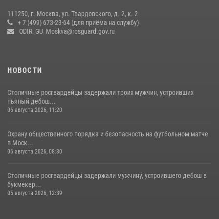
15 июля 2026, 14:00
8
1
111250, г. Москва, ул. Твардовского, д. 2, к. 2
+ 7 (499) 673-23-64 (для приёма на службу)
Центр профессиональной подготовки сотрудников
ODIR_GU_Moskva@rosguard.gov.ru
вневедомственной охраны столичного главка Росгвардии отмечает
своё 32-летие (видео)
18 июля 2026, 08:00
8
1
НОВОСТИ
Столичные росгвардейцы задержали троих мужчин, устроивших
пьяный дебош...
06 августа 2026, 11:20
Охрану общественного порядка и безопасность на футбольном матче
в Моск...
06 августа 2026, 08:30
Столичные росгвардейцы задержали мужчину, устроившего дебош в
букмекер...
05 августа 2026, 12:39