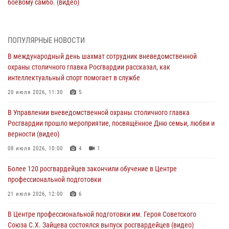
боевому самбо. (видео)
04 августа 2026, 14:00
7
1
Офицер Росгвардии стал гостем прямого эфира на «Радио Москвы»
ПОПУЛЯРНЫЕ НОВОСТИ
и рассказал о работе дежурных частей
В международный день шахмат сотрудник вневедомственной
04 августа 2026, 12:28
охраны столичного главка Росгвардии рассказал, как
интеллектуальный спорт помогает в службе
В Москве росгвардейцы задержали подозреваемого в нападении
на охранника торгового центра (видео)
20 июля 2026, 11:30
5
04 августа 2026, 08:26
1
В Управлении вневедомственной охраны столичного главка
Росгвардии прошло мероприятие, посвящённое Дню семьи, любви и
В Главном управлении Росгвардии по городу Москве подвели итоги
верности (видео)
работы подразделений за прошедший месяц
08 июля 2026, 10:00
4
1
03 августа 2026, 13:00
Более 120 росгвардейцев закончили обучение в Центре
На востоке Москвы сотрудники Росгвардии задержали мужчину,
профессиональной подготовки
находящегося в федеральном розыске (видео)
21 июля 2026, 12:00
6
03 августа 2026, 12:00
1
В Центре профессиональной подготовки им. Героя Советского
Союза С.Х. Зайцева состоялся выпуск росгвардейцев (видео)