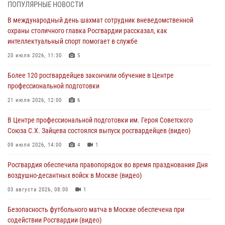
ПОПУЛЯРНЫЕ НОВОСТИ
Охрану общественного порядка и безопасность на футбольном
В международный день шахмат сотрудник вневедомственной
матче в Москве обеспечила Росгвардия (видео)
охраны столичного главка Росгвардии рассказал, как
06 августа 2026, 08:30
1
интеллектуальный спорт помогает в службе
Столичные росгвардейцы задержали мужчину, устроившего дебош
20 июля 2026, 11:30
5
в букмекерской конторе (Видео)
Более 120 росгвардейцев закончили обучение в Центре
05 августа 2026, 12:39
1
профессиональной подготовки
Московские росгвардейцы обеспечили безопасность проведения
21 июля 2026, 12:00
6
футбольного матча Кубка России (Видео)
В Центре профессиональной подготовки им. Героя Советского
05 августа 2026, 12:35
1
Союза С.Х. Зайцева состоялся выпуск росгвардейцев (видео)
Делегация МВД Республики Беларусь ознакомилась с передовыми
09 июля 2026, 14:00
4
1
методами работы Росгвардии в Москве (видео)
Росгвардия обеспечила правопорядок во время празднования Дня
04 августа 2026, 18:16
5
1
воздушно-десантных войск в Москве (видео)
03 августа 2026, 08:00
1
Безопасность футбольного матча в Москве обеспечена при
содействии Росгвардии (видео)