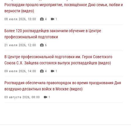
04 августа 2026, 18:16
5
1
Росгвардии прошло мероприятие, посвящённое Дню семьи, любви и
верности (видео)
В столичном главке Росгвардии завершился чемпионат по самбо и
боевому самбо. (видео)
08 июля 2026, 10:00
4
1
04 августа 2026, 14:00
7
1
Более 120 росгвардейцев закончили обучение в Центре
профессиональной подготовки
Офицер Росгвардии стал гостем прямого эфира на «Радио Москвы»
и рассказал о работе дежурных частей
21 июля 2026, 12:00
6
04 августа 2026, 12:28
В Центре профессиональной подготовки им. Героя Советского
Союза С.Х. Зайцева состоялся выпуск росгвардейцев (видео)
09 июля 2026, 14:00
4
1
Росгвардия обеспечила правопорядок во время празднования Дня
воздушно-десантных войск в Москве (видео)
03 августа 2026, 08:00
1
Пазл счастливой жизни: история любви и службы сотрудников
вневедомственной охраны Росгвардии
08 июля 2026, 14:30
2