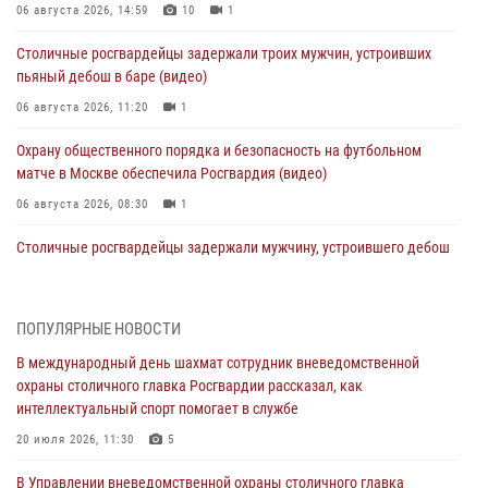
06 августа 2026, 14:59
10
1
Столичные росгвардейцы задержали троих мужчин, устроивших
пьяный дебош в баре (видео)
06 августа 2026, 11:20
1
Охрану общественного порядка и безопасность на футбольном
матче в Москве обеспечила Росгвардия (видео)
06 августа 2026, 08:30
1
Столичные росгвардейцы задержали мужчину, устроившего дебош
в букмекерской конторе (Видео)
05 августа 2026, 12:39
1
ПОПУЛЯРНЫЕ НОВОСТИ
Московские росгвардейцы обеспечили безопасность проведения
В международный день шахмат сотрудник вневедомственной
футбольного матча Кубка России (Видео)
охраны столичного главка Росгвардии рассказал, как
05 августа 2026, 12:35
1
интеллектуальный спорт помогает в службе
Делегация МВД Республики Беларусь ознакомилась с передовыми
20 июля 2026, 11:30
5
методами работы Росгвардии в Москве (видео)
В Управлении вневедомственной охраны столичного главка