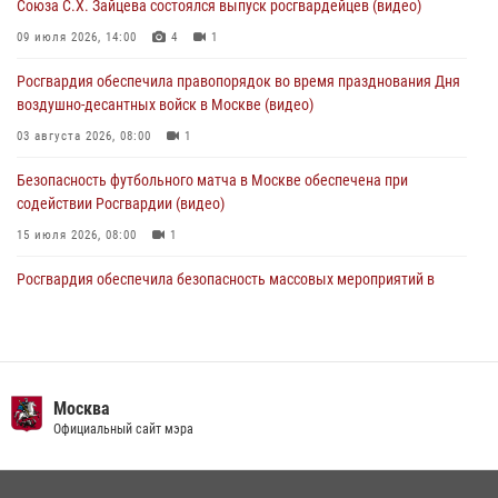
Союза С.Х. Зайцева состоялся выпуск росгвардейцев (видео)
Московские росгвардейцы обеспечили безопасность проведения
09 июля 2026, 14:00
4
1
футбольного матча Кубка России (Видео)
Росгвардия обеспечила правопорядок во время празднования Дня
05 августа 2026, 12:35
1
воздушно-десантных войск в Москве (видео)
03 августа 2026, 08:00
1
Безопасность футбольного матча в Москве обеспечена при
содействии Росгвардии (видео)
15 июля 2026, 08:00
1
Росгвардия обеспечила безопасность массовых мероприятий в
Москве (видео)
27 июля 2026, 08:00
1
В спецподразделении столичного главка Росгвардии завершился
чемпионат по самбо (виео)
Москва
Официальный сайт мэра
15 июля 2026, 14:00
8
1
Росгвардецы проверили места массового пребывания молодежи в