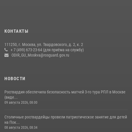
районе Китай-города (видео)
30 июля 2026, 14:00
1
Центр профессиональной подготовки сотрудников
вневедомственной охраны столичного главка Росгвардии отмечает
КОНТАКТЫ
своё 32-летие (видео)
18 июля 2026, 08:00
8
1
111250, г. Москва, ул. Твардовского, д. 2, к. 2
+ 7 (499) 673-23-64 (для приёма на службу)
Охрану общественного порядка и безопасность на футбольном
ODIR_GU_Moskva@rosguard.gov.ru
матче в Москве обеспечила Росгвардия (видео)
06 августа 2026, 08:30
1
НОВОСТИ
Росгвардия обеспечила безопасность матчей 3-го тура РПЛ в Москве
(виде...
09 августа 2026, 08:00
Столичные росгвардейцы провели патриотическое занятие для детей
на Пок...
08 августа 2026, 08:34