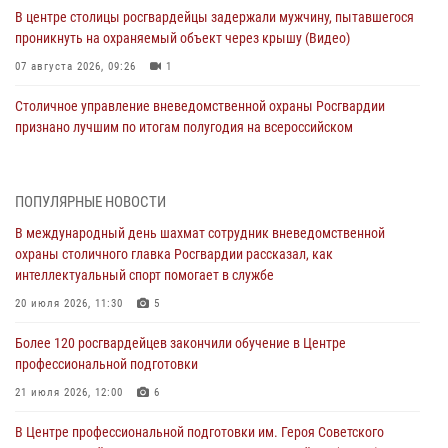
В центре столицы росгвардейцы задержали мужчину, пытавшегося
проникнуть на охраняемый объект через крышу (Видео)
07 августа 2026, 09:26
1
Столичное управление вневедомственной охраны Росгвардии
признано лучшим по итогам полугодия на всероссийском
совещании в Нижнем Новгороде (видео)
06 августа 2026, 14:59
10
1
ПОПУЛЯРНЫЕ НОВОСТИ
Столичные росгвардейцы задержали троих мужчин, устроивших
В международный день шахмат сотрудник вневедомственной
пьяный дебош в баре (видео)
охраны столичного главка Росгвардии рассказал, как
06 августа 2026, 11:20
1
интеллектуальный спорт помогает в службе
Охрану общественного порядка и безопасность на футбольном
20 июля 2026, 11:30
5
матче в Москве обеспечила Росгвардия (видео)
Более 120 росгвардейцев закончили обучение в Центре
06 августа 2026, 08:30
1
профессиональной подготовки
Столичные росгвардейцы задержали мужчину, устроившего дебош
21 июля 2026, 12:00
6
в букмекерской конторе (Видео)
В Центре профессиональной подготовки им. Героя Советского
05 августа 2026, 12:39
1