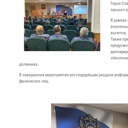
Героя Со
прошел к
В рамках
внесенны
вычетов,
Также пр
предусмо
декларир
обеспече
должника.
В завершение мероприятия росгвардейцам раздали инфор
физических лиц.