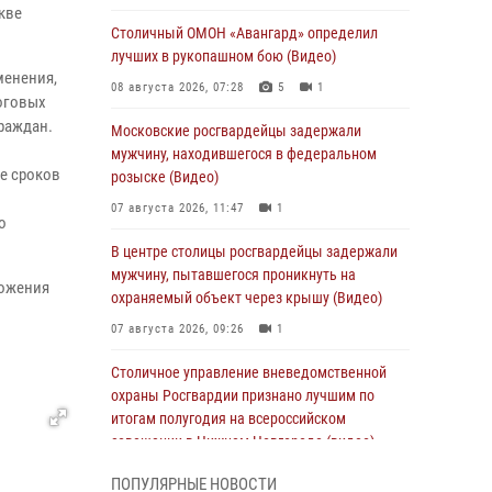
кве
Столичный ОМОН «Авангард» определил
лучших в рукопашном бою (Видео)
менения,
08 августа 2026, 07:28
5
1
оговых
раждан.
Московские росгвардейцы задержали
мужчину, находившегося в федеральном
е сроков
розыске (Видео)
07 августа 2026, 11:47
1
о
В центре столицы росгвардейцы задержали
мужчину, пытавшегося проникнуть на
ложения
охраняемый объект через крышу (Видео)
07 августа 2026, 09:26
1
Столичное управление вневедомственной
охраны Росгвардии признано лучшим по
итогам полугодия на всероссийском
совещании в Нижнем Новгороде (видео)
06 августа 2026, 14:59
10
1
ПОПУЛЯРНЫЕ НОВОСТИ