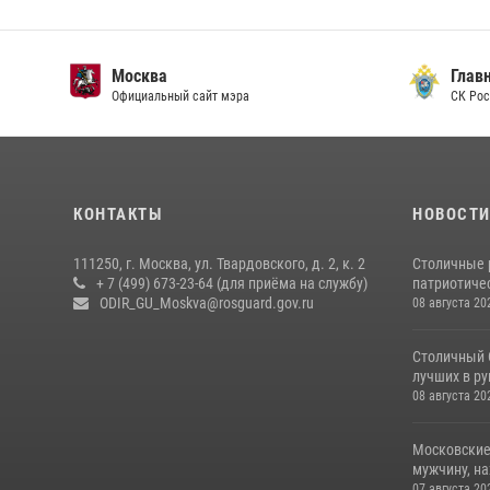
Москва
Главн
Официальный сайт мэра
СК Рос
КОНТАКТЫ
НОВОСТ
111250, г. Москва, ул. Твардовского, д. 2, к. 2
Столичные 
+ 7 (499) 673-23-64 (для приёма на службу)
патриотичес
ODIR_GU_Moskva@rosguard.gov.ru
08 августа 20
Столичный 
лучших в р
08 августа 20
Московские
мужчину, н
07 августа 20