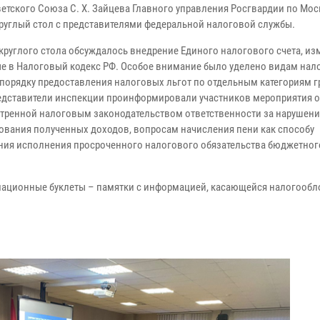
ветского Союза С. Х. Зайцева Главного управления Росгвардии по Мос
руглый стол с представителями федеральной налоговой службы.
 круглого стола обсуждалось внедрение Единого налогового счета, из
е в Налоговый кодекс РФ. Особое внимание было уделено видам нал
 порядку предоставления налоговых льгот по отдельным категориям г
едставители инспекции проинформировали участников мероприятия о
тренной налоговым законодательством ответственности за нарушени
ования полученных доходов, вопросам начисления пени как способу
ния исполнения просроченного налогового обязательства бюджетног
мационные буклеты – памятки с информацией, касающейся налогооб