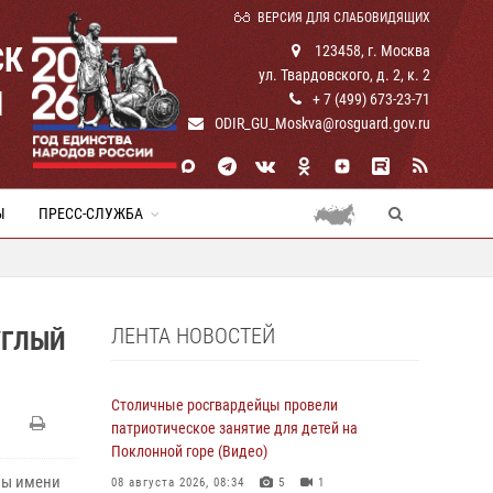
ВЕРСИЯ ДЛЯ СЛАБОВИДЯЩИХ
СК
123458, г. Москва
ул. Твардовского, д. 2, к. 2
И
+ 7 (499) 673-23-71
ODIR_GU_Moskva@rosguard.gov.ru
Ы
ПРЕСС-СЛУЖБА
ЛЕНТА НОВОСТЕЙ
УГЛЫЙ
Столичные росгвардейцы провели
патриотическое занятие для детей на
Поклонной горе (Видео)
ны имени
08 августа 2026, 08:34
5
1