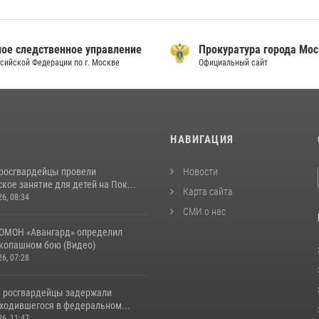
ое следственное управление
Прокуратура города Мо
сийской Федерации по г. Москве
Официальный сайт
И
НАВИГАЦИЯ
росгвардейцы провели
Новости
кое занятие для детей на Пок...
Карта сайта
26, 08:34
СМИ о нас
ОМОН «Авангард» определил
укопашном бою (Видео)
26, 07:28
 росгвардейцы задержали
аходившегося в федеральном...
26, 11:47