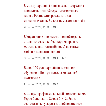
Столичные росгвардейцы задержали троих
В международный день шахмат сотрудник
мужчин, устроивших пьяный дебош в баре
вневедомственной охраны столичного
(видео)
главка Росгвардии рассказал, как
интеллектуальный спорт помогает в службе
06 августа 2026, 11:20
1
20 июля 2026, 11:30
5
Охрану общественного порядка и
безопасность на футбольном матче в Москве
В Управлении вневедомственной охраны
обеспечила Росгвардия (видео)
столичного главка Росгвардии прошло
мероприятие, посвящённое Дню семьи,
06 августа 2026, 08:30
1
любви и верности (видео)
Столичные росгвардейцы задержали
08 июля 2026, 10:00
4
1
мужчину, устроившего дебош в букмекерской
конторе (Видео)
Более 120 росгвардейцев закончили
обучение в Центре профессиональной
05 августа 2026, 12:39
1
подготовки
Московские росгвардейцы обеспечили
21 июля 2026, 12:00
6
безопасность проведения футбольного матча
Кубка России (Видео)
В Центре профессиональной подготовки им.
Героя Советского Союза С.Х. Зайцева
05 августа 2026, 12:35
1
состоялся выпуск росгвардейцев (видео)