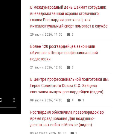
Столичные росгвардейцы задержали троих
В международный день шахмат сотрудник
мужчин, устроивших пьяный дебош в баре
вневедомственной охраны столичного
(видео)
главка Росгвардии рассказал, как
интеллектуальный спорт помогает в службе
06 августа 2026, 11:20
1
20 июля 2026, 11:30
5
Охрану общественного порядка и
безопасность на футбольном матче в Москве
Более 120 росгвардейцев закончили
обеспечила Росгвардия (видео)
обучение в Центре профессиональной
подготовки
06 августа 2026, 08:30
1
21 июля 2026, 12:00
6
Столичные росгвардейцы задержали
мужчину, устроившего дебош в букмекерской
В Центре профессиональной подготовки им.
конторе (Видео)
Героя Советского Союза С.Х. Зайцева
состоялся выпуск росгвардейцев (видео)
05 августа 2026, 12:39
1
09 июля 2026, 14:00
4
1
Московские росгвардейцы обеспечили
безопасность проведения футбольного матча
Росгвардия обеспечила правопорядок во
Кубка России (Видео)
время празднования Дня воздушно-
десантных войск в Москве (видео)
05 августа 2026, 12:35
1
03 августа 2026, 08:00
1