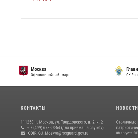
Москва
Главн
Официальный сайт мэра
СК Рос
КОНТАКТЫ
НОВОСТ
111250, г. Москва, ул. Твардовского, д. 2, к. 2
Столичные 
+ 7 (499) 673-23-64 (для приёма на службу)
патриотичес
ODIR_GU_Moskva@rosguard.gov.ru
08 августа 20