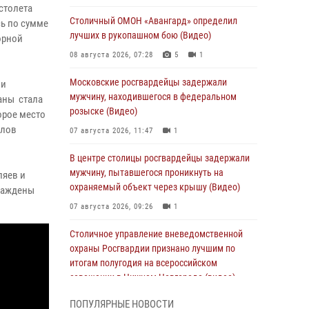
столета
Столичный ОМОН «Авангард» определил
сь по сумме
лучших в рукопашном бою (Видео)
орной
08 августа 2026, 07:28
5
1
Московские росгвардейцы задержали
 и
мужчину, находившегося в федеральном
аны стала
розыске (Видео)
орое место
елов
07 августа 2026, 11:47
1
В центре столицы росгвардейцы задержали
мужчину, пытавшегося проникнуть на
ляев и
охраняемый объект через крышу (Видео)
раждены
07 августа 2026, 09:26
1
Столичное управление вневедомственной
охраны Росгвардии признано лучшим по
итогам полугодия на всероссийском
совещании в Нижнем Новгороде (видео)
06 августа 2026, 14:59
10
1
ПОПУЛЯРНЫЕ НОВОСТИ