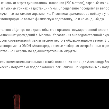
ые навыки в трех дисциплинах: плавании (200 метров), стрельбе из пи
 и лыжных гонках на дистанции 5 км. Определение победителей вело
олученных за каждое упражнение. Участники сражались за победу в уп
демонстрируя не только физическую подготовку, но и командный дух.
полков и Центра по охране объектов органов государственной власти
ьственных учреждений г. Москвы Управления вневедомственной охр
ором соревнований, заняв первое место в общекомандном зачете. Вт
и спортсмены ОМОН «Авангард», а третье – сборная межрайонных отд
ственной охраны по административным округам.
ли заместитель начальника штаба полковник полиции Александр Бе
ческой подготовки подполковник Олег Левкин. Победители были наг