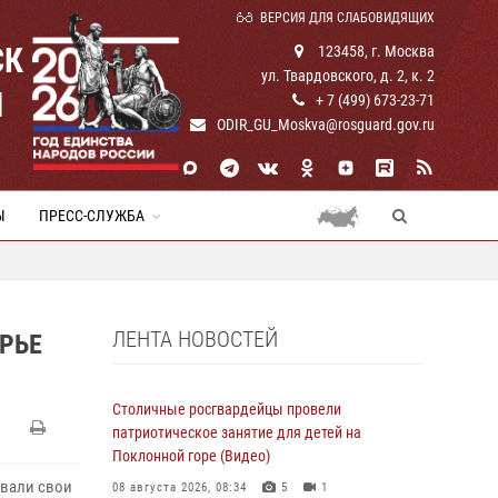
ВЕРСИЯ ДЛЯ СЛАБОВИДЯЩИХ
СК
123458, г. Москва
ул. Твардовского, д. 2, к. 2
И
+ 7 (499) 673-23-71
ODIR_GU_Moskva@rosguard.gov.ru
Ы
ПРЕСС-СЛУЖБА
ЛЕНТА НОВОСТЕЙ
РЬЕ
Столичные росгвардейцы провели
патриотическое занятие для детей на
Поклонной горе (Видео)
овали свои
08 августа 2026, 08:34
5
1