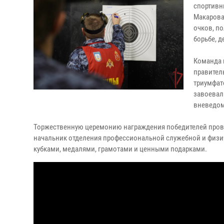
спортивн
Макарова
очков, п
борьбе, 
Команда 
правител
триумфат
завоевал
вневедом
Торжественную церемонию награждения победителей прове
начальник отделения профессиональной служебной и физи
кубками, медалями, грамотами и ценными подарками.