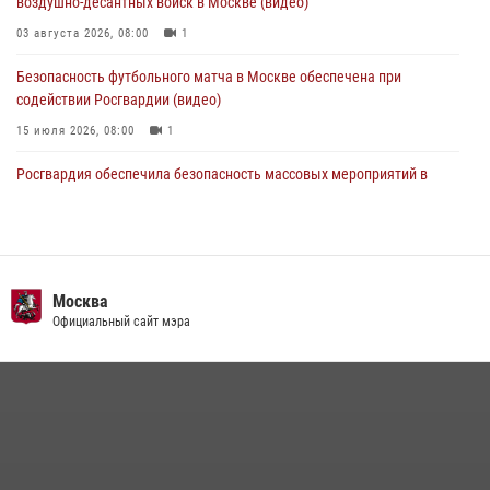
воздушно-десантных войск в Москве (видео)
03 августа 2026, 08:00
1
Безопасность футбольного матча в Москве обеспечена при
содействии Росгвардии (видео)
15 июля 2026, 08:00
1
Росгвардия обеспечила безопасность массовых мероприятий в
Москве (видео)
27 июля 2026, 08:00
1
В спецподразделении столичного главка Росгвардии завершился
чемпионат по самбо (виео)
Москва
Официальный сайт мэра
15 июля 2026, 14:00
8
1
Центр профессиональной подготовки сотрудников
вневедомственной охраны столичного главка Росгвардии отмечает
своё 32-летие (видео)
18 июля 2026, 08:00
8
1
Охрану общественного порядка и безопасность на футбольном