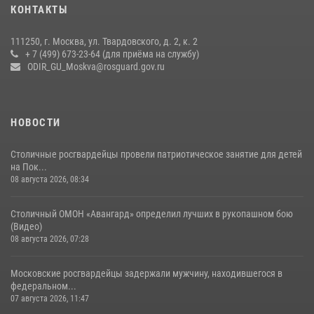
КОНТАКТЫ
матче в Москве обеспечила Росгвардия (видео)
06 августа 2026, 08:30
1
111250, г. Москва, ул. Твардовского, д. 2, к. 2
+ 7 (499) 673-23-64 (для приёма на службу)
Росгвардецы проверили места массового пребывания молодежи в
ODIR_GU_Moskva@rosguard.gov.ru
районе Китай-города (видео)
30 июля 2026, 14:00
1
НОВОСТИ
Столичные росгвардейцы провели патриотическое занятие для детей
на Пок...
08 августа 2026, 08:34
Столичный ОМОН «Авангард» определил лучших в рукопашном бою
(Видео)
08 августа 2026, 07:28
Московские росгвардейцы задержали мужчину, находившегося в
федеральном...
07 августа 2026, 11:47