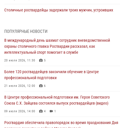
Столичные росгвардейцы задержали троих мужчин, устроивших
пьяный дебош в баре (видео)
06 августа 2026, 11:20
1
ПОПУЛЯРНЫЕ НОВОСТИ
Охрану общественного порядка и безопасность на футбольном
В международный день шахмат сотрудник вневедомственной
матче в Москве обеспечила Росгвардия (видео)
охраны столичного главка Росгвардии рассказал, как
06 августа 2026, 08:30
1
интеллектуальный спорт помогает в службе
Столичные росгвардейцы задержали мужчину, устроившего дебош
20 июля 2026, 11:30
5
в букмекерской конторе (Видео)
Более 120 росгвардейцев закончили обучение в Центре
05 августа 2026, 12:39
1
профессиональной подготовки
Московские росгвардейцы обеспечили безопасность проведения
21 июля 2026, 12:00
6
футбольного матча Кубка России (Видео)
В Центре профессиональной подготовки им. Героя Советского
05 августа 2026, 12:35
1
Союза С.Х. Зайцева состоялся выпуск росгвардейцев (видео)
Делегация МВД Республики Беларусь ознакомилась с передовыми
09 июля 2026, 14:00
4
1
методами работы Росгвардии в Москве (видео)
Росгвардия обеспечила правопорядок во время празднования Дня
04 августа 2026, 18:16
5
1