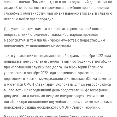
знаков отличия. Помимо тех, кто и на сегодняшний день стоит на
страже Отечества, есть и героически погибшие при исполнении
служебных обязанностей, чьи имена навечно вписаны в славную
историю войск правопорядка.
Для увековечения памяти о коллегах-героях личный состав
подразделений столичного главка Росгвардии проводит
мероприятия, в том числе и уроки мужества с подрастающим
поколением, устанавливает мемориалы.
Так, в управлении вневедомственной охраны в ноябре 2022 года
появилась мемориальная стелла памяти сотрудников, погибших
при исполнении служебного долга. На территории Главного
управления в октябре 2022 года состоялась торжественная
церемония открытия мемориального комплекса «Свеча памяти»
и музея при ОМОН «Авангард». Экспонаты для музея собирались
много лет и на сегодняшний день представлены фотографиями,
документами и личными вещами спецназовцев, героически
погибших при исполнении служебного долга, а также находками
поискового отряда московского ОМОН «Святой Георгий».
В апреле 2023 года была открыта Аллея Славы московского