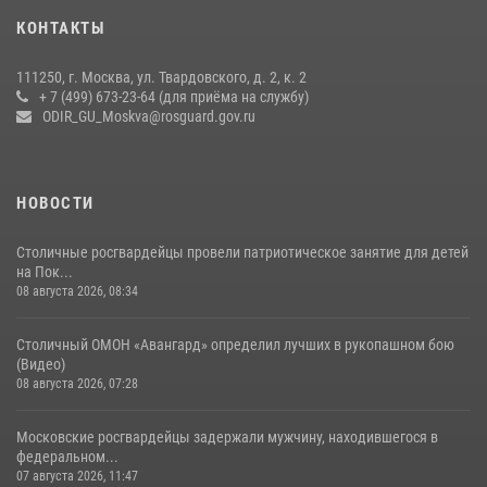
Охрану общественного порядка и безопасность на футбольном
КОНТАКТЫ
матче в Москве обеспечила Росгвардия (видео)
06 августа 2026, 08:30
1
111250, г. Москва, ул. Твардовского, д. 2, к. 2
+ 7 (499) 673-23-64 (для приёма на службу)
Росгвардецы проверили места массового пребывания молодежи в
ODIR_GU_Moskva@rosguard.gov.ru
районе Китай-города (видео)
30 июля 2026, 14:00
1
НОВОСТИ
Столичные росгвардейцы провели патриотическое занятие для детей
на Пок...
08 августа 2026, 08:34
Столичный ОМОН «Авангард» определил лучших в рукопашном бою
(Видео)
08 августа 2026, 07:28
Московские росгвардейцы задержали мужчину, находившегося в
федеральном...
07 августа 2026, 11:47