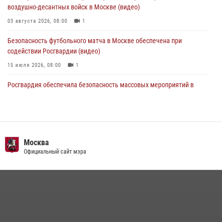
04 августа 2026, 18:16
5
1
воздушно-десантных войск в Москве (видео)
03 августа 2026, 08:00
1
Безопасность футбольного матча в Москве обеспечена при
содействии Росгвардии (видео)
15 июля 2026, 08:00
1
Росгвардия обеспечила безопасность массовых мероприятий в
Москве (видео)
27 июля 2026, 08:00
1
В спецподразделении столичного главка Росгвардии завершился
чемпионат по самбо (виео)
Москва
Официальный сайт мэра
15 июля 2026, 14:00
8
1
Центр профессиональной подготовки сотрудников
вневедомственной охраны столичного главка Росгвардии отмечает
своё 32-летие (видео)
18 июля 2026, 08:00
8
1