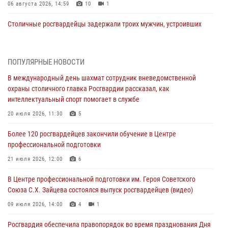
06 августа 2026, 14:59
10
1
Столичные росгвардейцы задержали троих мужчин, устроивших
пьяный дебош в баре (видео)
06 августа 2026, 11:20
1
ПОПУЛЯРНЫЕ НОВОСТИ
Охрану общественного порядка и безопасность на футбольном
В международный день шахмат сотрудник вневедомственной
матче в Москве обеспечила Росгвардия (видео)
охраны столичного главка Росгвардии рассказал, как
06 августа 2026, 08:30
1
интеллектуальный спорт помогает в службе
Столичные росгвардейцы задержали мужчину, устроившего дебош
20 июля 2026, 11:30
5
в букмекерской конторе (Видео)
Более 120 росгвардейцев закончили обучение в Центре
05 августа 2026, 12:39
1
профессиональной подготовки
Московские росгвардейцы обеспечили безопасность проведения
21 июля 2026, 12:00
6
футбольного матча Кубка России (Видео)
В Центре профессиональной подготовки им. Героя Советского
05 августа 2026, 12:35
1
Союза С.Х. Зайцева состоялся выпуск росгвардейцев (видео)
Делегация МВД Республики Беларусь ознакомилась с передовыми
09 июля 2026, 14:00
4
1
методами работы Росгвардии в Москве (видео)
Росгвардия обеспечила правопорядок во время празднования Дня