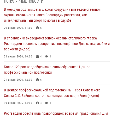
ПОПУЛЯРНЫЕ НОВОСТИ
В столичном главке Росгвардии завершился чемпионат по самбо и
В международный день шахмат сотрудник вневедомственной
боевому самбо. (видео)
охраны столичного главка Росгвардии рассказал, как
04 августа 2026, 14:00
7
1
интеллектуальный спорт помогает в службе
Офицер Росгвардии стал гостем прямого эфира на «Радио Москвы»
20 июля 2026, 11:30
5
и рассказал о работе дежурных частей
В Управлении вневедомственной охраны столичного главка
04 августа 2026, 12:28
Росгвардии прошло мероприятие, посвящённое Дню семьи, любви и
верности (видео)
В Москве росгвардейцы задержали подозреваемого в нападении
на охранника торгового центра (видео)
08 июля 2026, 10:00
4
1
04 августа 2026, 08:26
1
Более 120 росгвардейцев закончили обучение в Центре
профессиональной подготовки
В Главном управлении Росгвардии по городу Москве подвели итоги
работы подразделений за прошедший месяц
21 июля 2026, 12:00
6
03 августа 2026, 13:00
В Центре профессиональной подготовки им. Героя Советского
Союза С.Х. Зайцева состоялся выпуск росгвардейцев (видео)
09 июля 2026, 14:00
4
1
Росгвардия обеспечила правопорядок во время празднования Дня