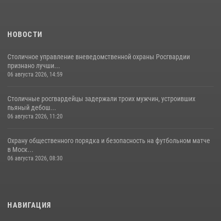
вневедомственной охраны столичного главка Росгвардии отмечает
своё 32-летие (видео)
18 июля 2026, 08:00
8
1
НОВОСТИ
Столичное управление вневедомственной охраны Росгвардии
признано лучши...
06 августа 2026, 14:59
Столичные росгвардейцы задержали троих мужчин, устроивших
пьяный дебош...
06 августа 2026, 11:20
Охрану общественного порядка и безопасность на футбольном матче
в Моск...
06 августа 2026, 08:30
НАВИГАЦИЯ