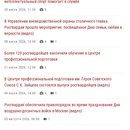
интеллектуальный спорт помогает в службе
Делегация МВД Республики Беларусь ознакомилась с передовыми
20 июля 2026, 11:30
5
методами работы Росгвардии в Москве (видео)
В Управлении вневедомственной охраны столичного главка
04 августа 2026, 18:16
5
1
Росгвардии прошло мероприятие, посвящённое Дню семьи, любви и
верности (видео)
В столичном главке Росгвардии завершился чемпионат по самбо и
боевому самбо. (видео)
08 июля 2026, 10:00
4
1
04 августа 2026, 14:00
7
1
Более 120 росгвардейцев закончили обучение в Центре
профессиональной подготовки
Офицер Росгвардии стал гостем прямого эфира на «Радио Москвы»
и рассказал о работе дежурных частей
21 июля 2026, 12:00
6
04 августа 2026, 12:28
В Центре профессиональной подготовки им. Героя Советского
Союза С.Х. Зайцева состоялся выпуск росгвардейцев (видео)
09 июля 2026, 14:00
4
1
Росгвардия обеспечила правопорядок во время празднования Дня
воздушно-десантных войск в Москве (видео)
03 августа 2026, 08:00
1