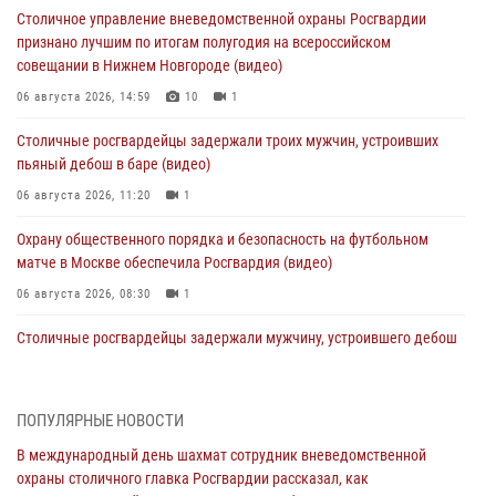
Столичное управление вневедомственной охраны Росгвардии
признано лучшим по итогам полугодия на всероссийском
совещании в Нижнем Новгороде (видео)
06 августа 2026, 14:59
10
1
Столичные росгвардейцы задержали троих мужчин, устроивших
пьяный дебош в баре (видео)
06 августа 2026, 11:20
1
Охрану общественного порядка и безопасность на футбольном
матче в Москве обеспечила Росгвардия (видео)
06 августа 2026, 08:30
1
Столичные росгвардейцы задержали мужчину, устроившего дебош
в букмекерской конторе (Видео)
05 августа 2026, 12:39
1
ПОПУЛЯРНЫЕ НОВОСТИ
Московские росгвардейцы обеспечили безопасность проведения
В международный день шахмат сотрудник вневедомственной
футбольного матча Кубка России (Видео)
охраны столичного главка Росгвардии рассказал, как
05 августа 2026, 12:35
1