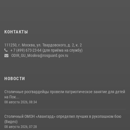
вневедомственной охраны столичного главка Росгвардии отмечает
своё 32-летие (видео)
18 июля 2026, 08:00
8
1
Охрану общественного порядка и безопасность на футбольном
КОНТАКТЫ
матче в Москве обеспечила Росгвардия (видео)
06 августа 2026, 08:30
1
111250, г. Москва, ул. Твардовского, д. 2, к. 2
+ 7 (499) 673-23-64 (для приёма на службу)
Росгвардецы проверили места массового пребывания молодежи в
ODIR_GU_Moskva@rosguard.gov.ru
районе Китай-города (видео)
30 июля 2026, 14:00
1
НОВОСТИ
Столичные росгвардейцы провели патриотическое занятие для детей
на Пок...
08 августа 2026, 08:34
Столичный ОМОН «Авангард» определил лучших в рукопашном бою
(Видео)
08 августа 2026, 07:28