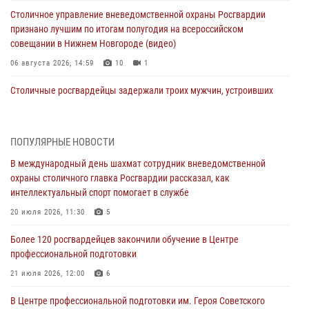
Столичное управление вневедомственной охраны Росгвардии
признано лучшим по итогам полугодия на всероссийском
совещании в Нижнем Новгороде (видео)
06 августа 2026, 14:59
10
1
Столичные росгвардейцы задержали троих мужчин, устроивших
пьяный дебош в баре (видео)
06 августа 2026, 11:20
1
ПОПУЛЯРНЫЕ НОВОСТИ
Охрану общественного порядка и безопасность на футбольном
В международный день шахмат сотрудник вневедомственной
матче в Москве обеспечила Росгвардия (видео)
охраны столичного главка Росгвардии рассказал, как
06 августа 2026, 08:30
1
интеллектуальный спорт помогает в службе
Столичные росгвардейцы задержали мужчину, устроившего дебош
20 июля 2026, 11:30
5
в букмекерской конторе (Видео)
Более 120 росгвардейцев закончили обучение в Центре
05 августа 2026, 12:39
1
профессиональной подготовки
Московские росгвардейцы обеспечили безопасность проведения
21 июля 2026, 12:00
6
футбольного матча Кубка России (Видео)
В Центре профессиональной подготовки им. Героя Советского
05 августа 2026, 12:35
1