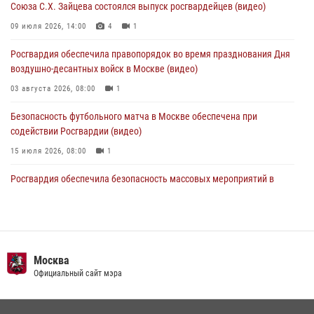
Союза С.Х. Зайцева состоялся выпуск росгвардейцев (видео)
Делегация МВД Республики Беларусь ознакомилась с передовыми
09 июля 2026, 14:00
4
1
методами работы Росгвардии в Москве (видео)
Росгвардия обеспечила правопорядок во время празднования Дня
04 августа 2026, 18:16
5
1
воздушно-десантных войск в Москве (видео)
03 августа 2026, 08:00
1
Безопасность футбольного матча в Москве обеспечена при
содействии Росгвардии (видео)
15 июля 2026, 08:00
1
Росгвардия обеспечила безопасность массовых мероприятий в
Москве (видео)
27 июля 2026, 08:00
1
В спецподразделении столичного главка Росгвардии завершился
чемпионат по самбо (виео)
Москва
Официальный сайт мэра
15 июля 2026, 14:00
8
1
Центр профессиональной подготовки сотрудников